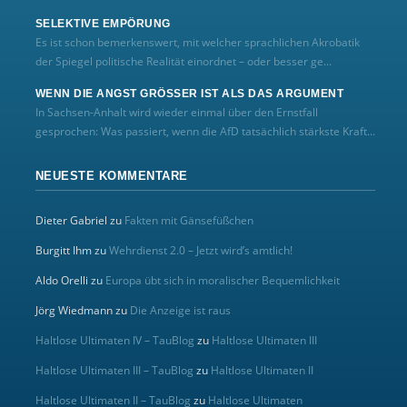
SELEKTIVE EMPÖRUNG
Es ist schon bemerkenswert, mit welcher sprachlichen Akrobatik
der Spiegel politische Realität einordnet – oder besser ge...
WENN DIE ANGST GRÖSSER IST ALS DAS ARGUMENT
In Sachsen-Anhalt wird wieder einmal über den Ernstfall
gesprochen: Was passiert, wenn die AfD tatsächlich stärkste Kraft...
NEUESTE KOMMENTARE
Dieter Gabriel
zu
Fakten mit Gänsefüßchen
Burgitt Ihm
zu
Wehrdienst 2.0 – Jetzt wird’s amtlich!
Aldo Orelli
zu
Europa übt sich in moralischer Bequemlichkeit
Jörg Wiedmann
zu
Die Anzeige ist raus
Haltlose Ultimaten IV – TauBlog
zu
Haltlose Ultimaten III
Haltlose Ultimaten III – TauBlog
zu
Haltlose Ultimaten II
Haltlose Ultimaten II – TauBlog
zu
Haltlose Ultimaten