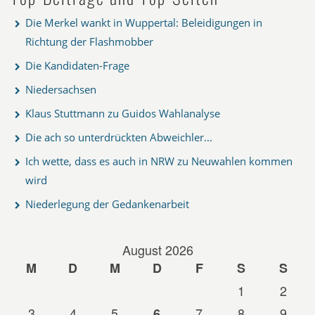
Die Merkel wankt in Wuppertal: Beleidigungen in
Richtung der Flashmobber
Die Kandidaten-Frage
Niedersachsen
Klaus Stuttmann zu Guidos Wahlanalyse
Die ach so unterdrückten Abweichler...
Ich wette, dass es auch in NRW zu Neuwahlen kommen
wird
Niederlegung der Gedankenarbeit
August 2026
M
D
M
D
F
S
S
1
2
3
4
5
7
8
9
6