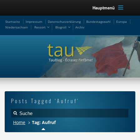
Hauptmenü
Startseite
Impressum
Datenschutzerklärung
Bundestagswahl
Europa
Niedersachsen
Ressort
Blogroll
Archiv
Posts Tagged 'Aufruf'
Home
Tag: Aufruf