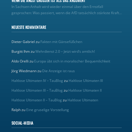
WENN DIE ANGST GRÖSSER IST ALS DAS ARGUMENT
In Sachsen-Anhalt wird wieder einmal über den Ernstfall
gesprochen: Was passiert, wenn die AfD tatsächlich stärkste Kraft...
NEUESTE KOMMENTARE
Dieter Gabriel
zu
Fakten mit Gänsefüßchen
Burgitt Ihm
zu
Wehrdienst 2.0 – Jetzt wird’s amtlich!
Aldo Orelli
zu
Europa übt sich in moralischer Bequemlichkeit
Jörg Wiedmann
zu
Die Anzeige ist raus
Haltlose Ultimaten IV – TauBlog
zu
Haltlose Ultimaten III
Haltlose Ultimaten III – TauBlog
zu
Haltlose Ultimaten II
Haltlose Ultimaten II – TauBlog
zu
Haltlose Ultimaten
Ralph
zu
Eine gruselige Vorstellung
SOCIAL-MEDIA