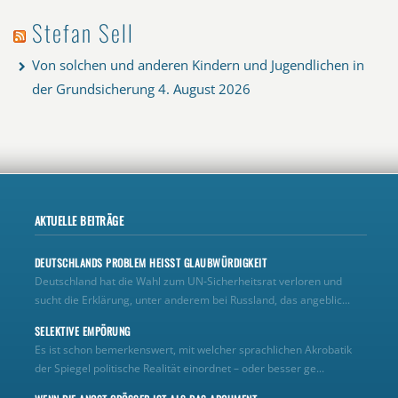
Stefan Sell
Von solchen und anderen Kindern und Jugendlichen in
der Grundsicherung
4. August 2026
AKTUELLE BEITRÄGE
DEUTSCHLANDS PROBLEM HEISST GLAUBWÜRDIGKEIT
Deutschland hat die Wahl zum UN‑Sicherheitsrat verloren und
sucht die Erklärung, unter anderem bei Russland, das angeblic...
SELEKTIVE EMPÖRUNG
Es ist schon bemerkenswert, mit welcher sprachlichen Akrobatik
der Spiegel politische Realität einordnet – oder besser ge...