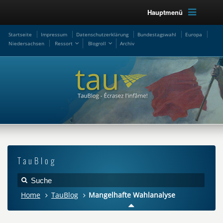
Hauptmenü
Startseite
Impressum
Datenschutzerklärung
Bundestagswahl
Europa
Niedersachsen
Ressort
Blogroll
Archiv
TauBlog
Home
TauBlog
Mangelhafte Wahlanalyse