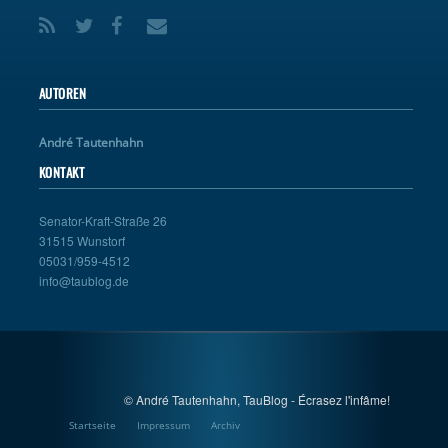
AUTOREN
André Tautenhahn
KONTAKT
Senator-Kraft-Straße 26
31515 Wunstorf
05031/959-4512
info@taublog.de
© André Tautenhahn, TauBlog - Écrasez l'infâme!
Startseite
Impressum
Archiv