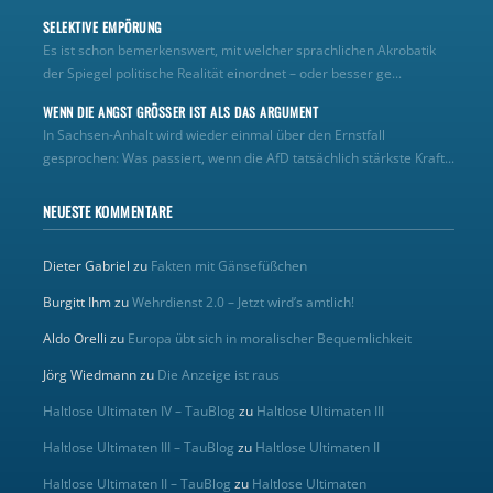
SELEKTIVE EMPÖRUNG
Es ist schon bemerkenswert, mit welcher sprachlichen Akrobatik
der Spiegel politische Realität einordnet – oder besser ge...
WENN DIE ANGST GRÖSSER IST ALS DAS ARGUMENT
In Sachsen-Anhalt wird wieder einmal über den Ernstfall
gesprochen: Was passiert, wenn die AfD tatsächlich stärkste Kraft...
NEUESTE KOMMENTARE
Dieter Gabriel
zu
Fakten mit Gänsefüßchen
Burgitt Ihm
zu
Wehrdienst 2.0 – Jetzt wird’s amtlich!
Aldo Orelli
zu
Europa übt sich in moralischer Bequemlichkeit
Jörg Wiedmann
zu
Die Anzeige ist raus
Haltlose Ultimaten IV – TauBlog
zu
Haltlose Ultimaten III
Haltlose Ultimaten III – TauBlog
zu
Haltlose Ultimaten II
Haltlose Ultimaten II – TauBlog
zu
Haltlose Ultimaten