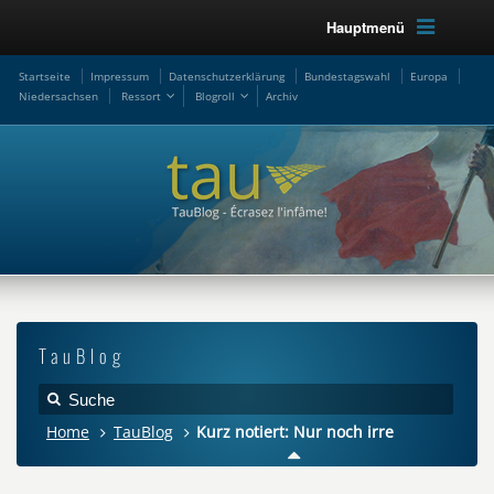
Hauptmenü
Startseite
Impressum
Datenschutzerklärung
Bundestagswahl
Europa
Niedersachsen
Ressort
Blogroll
Archiv
TauBlog
Home
TauBlog
Kurz notiert: Nur noch irre