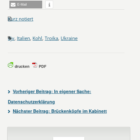
E-Mail
Kurz notiert
djv
,
Italien
,
Kohl
,
Troika
,
Ukraine
drucken
PDF
Vorheriger Beitrag:
In eigener Sache:
Datenschutzerklärung
Nächster Beitrag:
Brückenköpfe im Kabinett