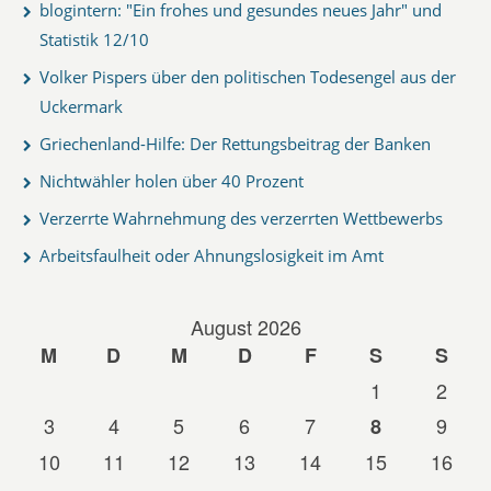
blogintern: "Ein frohes und gesundes neues Jahr" und
Statistik 12/10
Volker Pispers über den politischen Todesengel aus der
Uckermark
Griechenland-Hilfe: Der Rettungsbeitrag der Banken
Nichtwähler holen über 40 Prozent
Verzerrte Wahrnehmung des verzerrten Wettbewerbs
Arbeitsfaulheit oder Ahnungslosigkeit im Amt
August 2026
M
D
M
D
F
S
S
1
2
3
4
5
6
7
9
8
10
11
12
13
14
15
16