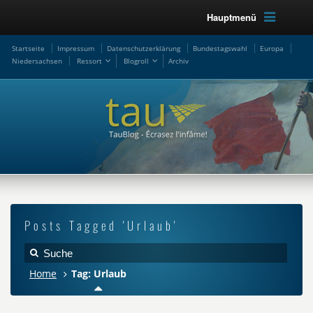
Hauptmenü
Startseite
Impressum
Datenschutzerklärung
Bundestagswahl
Europa
Niedersachsen
Ressort
Blogroll
Archiv
Posts Tagged 'Urlaub'
Home
Tag: Urlaub