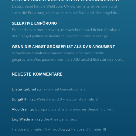
DEUTSCHLANDS PROBLEM HEISST GLAUBWÜRDIGKEIT
Deutschland hat die Wahl zum UN‑Sicherheitsrat verloren und
sucht die Erklärung, unter anderem bei Russland, das angeblic...
SELEKTIVE EMPÖRUNG
Es ist schon bemerkenswert, mit welcher sprachlichen Akrobatik
der Spiegel politische Realität einordnet – oder besser ge...
WENN DIE ANGST GRÖSSER IST ALS DAS ARGUMENT
In Sachsen-Anhalt wird wieder einmal über den Ernstfall
gesprochen: Was passiert, wenn die AfD tatsächlich stärkste Kraft...
NEUESTE KOMMENTARE
Dieter Gabriel
zu
Fakten mit Gänsefüßchen
Burgitt Ihm
zu
Wehrdienst 2.0 – Jetzt wird’s amtlich!
Aldo Orelli
zu
Europa übt sich in moralischer Bequemlichkeit
Jörg Wiedmann
zu
Die Anzeige ist raus
Haltlose Ultimaten IV – TauBlog
zu
Haltlose Ultimaten III