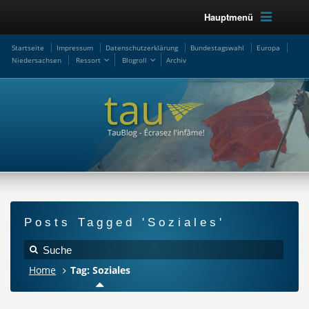
Hauptmenü
Startseite
Impressum
Datenschutzerklärung
Bundestagswahl
Europa
Niedersachsen
Ressort
Blogroll
Archiv
Posts Tagged 'Soziales'
Home
Tag: Soziales