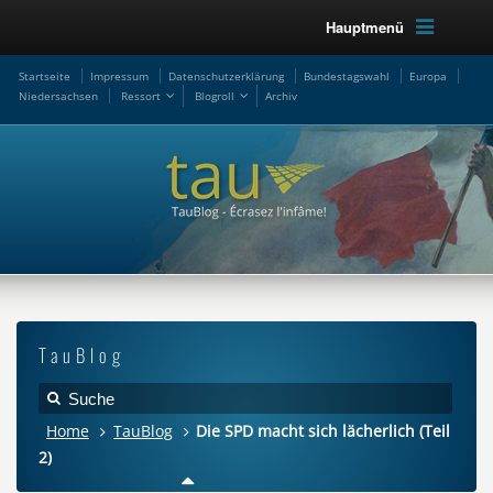
Hauptmenü
Startseite
Impressum
Datenschutzerklärung
Bundestagswahl
Europa
Niedersachsen
Ressort
Blogroll
Archiv
TauBlog
Home
TauBlog
Die SPD macht sich lächerlich (Teil
2)