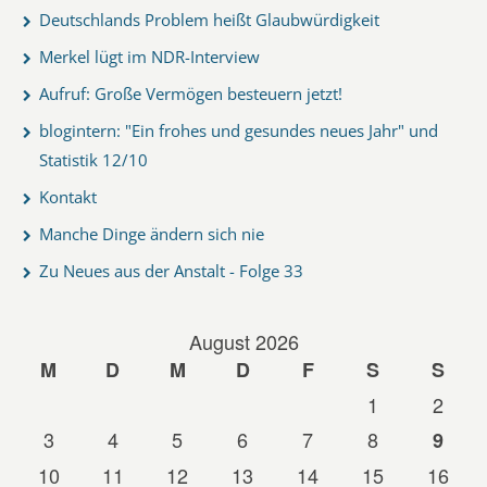
Deutschlands Problem heißt Glaubwürdigkeit
Merkel lügt im NDR-Interview
Aufruf: Große Vermögen besteuern jetzt!
blogintern: "Ein frohes und gesundes neues Jahr" und
Statistik 12/10
Kontakt
Manche Dinge ändern sich nie
Zu Neues aus der Anstalt - Folge 33
August 2026
M
D
M
D
F
S
S
1
2
3
4
5
6
7
8
9
10
11
12
13
14
15
16