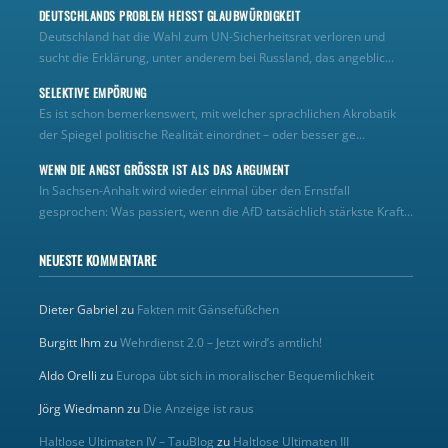
DEUTSCHLANDS PROBLEM HEISST GLAUBWÜRDIGKEIT
Deutschland hat die Wahl zum UN‑Sicherheitsrat verloren und
sucht die Erklärung, unter anderem bei Russland, das angeblic...
SELEKTIVE EMPÖRUNG
Es ist schon bemerkenswert, mit welcher sprachlichen Akrobatik
der Spiegel politische Realität einordnet – oder besser ge...
WENN DIE ANGST GRÖSSER IST ALS DAS ARGUMENT
In Sachsen-Anhalt wird wieder einmal über den Ernstfall
gesprochen: Was passiert, wenn die AfD tatsächlich stärkste Kraft...
NEUESTE KOMMENTARE
Dieter Gabriel
zu
Fakten mit Gänsefüßchen
Burgitt Ihm
zu
Wehrdienst 2.0 – Jetzt wird’s amtlich!
Aldo Orelli
zu
Europa übt sich in moralischer Bequemlichkeit
Jörg Wiedmann
zu
Die Anzeige ist raus
Haltlose Ultimaten IV – TauBlog
zu
Haltlose Ultimaten III