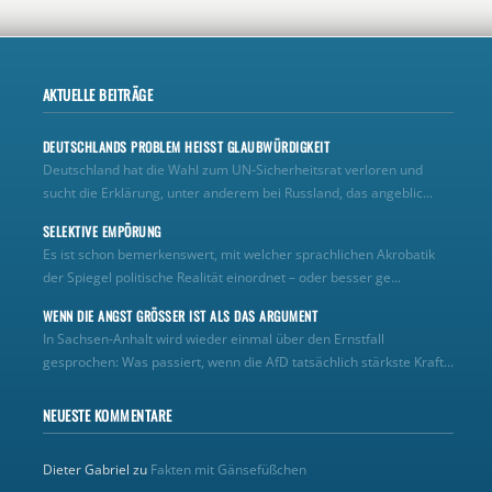
AKTUELLE BEITRÄGE
DEUTSCHLANDS PROBLEM HEISST GLAUBWÜRDIGKEIT
Deutschland hat die Wahl zum UN‑Sicherheitsrat verloren und
sucht die Erklärung, unter anderem bei Russland, das angeblic...
SELEKTIVE EMPÖRUNG
Es ist schon bemerkenswert, mit welcher sprachlichen Akrobatik
der Spiegel politische Realität einordnet – oder besser ge...
WENN DIE ANGST GRÖSSER IST ALS DAS ARGUMENT
In Sachsen-Anhalt wird wieder einmal über den Ernstfall
gesprochen: Was passiert, wenn die AfD tatsächlich stärkste Kraft...
NEUESTE KOMMENTARE
Dieter Gabriel
zu
Fakten mit Gänsefüßchen