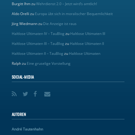
Burgitt Ihm
zu
Wehrdienst 2.0 – Jetzt wird’s amtlich!
Aldo Orelli
zu
Europa übt sich in moralischer Bequemlichkeit
Jörg Wiedmann
zu
Die Anzeige ist raus
Haltlose Ultimaten IV – TauBlog
zu
Haltlose Ultimaten III
Haltlose Ultimaten III – TauBlog
zu
Haltlose Ultimaten II
Haltlose Ultimaten II – TauBlog
zu
Haltlose Ultimaten
Ralph
zu
Eine gruselige Vorstellung
SOCIAL-MEDIA
AUTOREN
André Tautenhahn