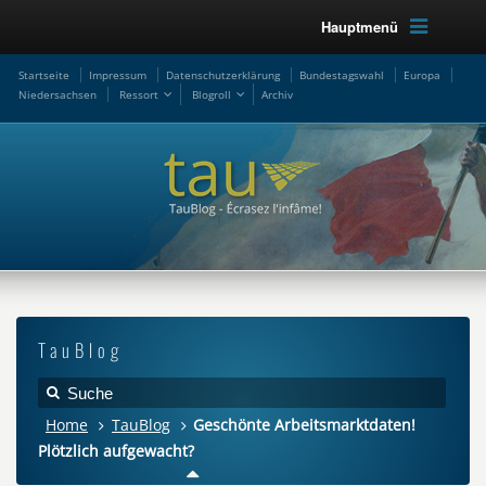
Hauptmenü
Startseite
Impressum
Datenschutzerklärung
Bundestagswahl
Europa
Niedersachsen
Ressort
Blogroll
Archiv
TauBlog
Home
TauBlog
Geschönte Arbeitsmarktdaten!
Plötzlich aufgewacht?