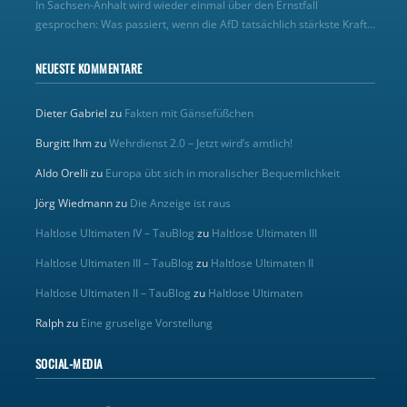
In Sachsen-Anhalt wird wieder einmal über den Ernstfall
gesprochen: Was passiert, wenn die AfD tatsächlich stärkste Kraft...
NEUESTE KOMMENTARE
Dieter Gabriel
zu
Fakten mit Gänsefüßchen
Burgitt Ihm
zu
Wehrdienst 2.0 – Jetzt wird’s amtlich!
Aldo Orelli
zu
Europa übt sich in moralischer Bequemlichkeit
Jörg Wiedmann
zu
Die Anzeige ist raus
Haltlose Ultimaten IV – TauBlog
zu
Haltlose Ultimaten III
Haltlose Ultimaten III – TauBlog
zu
Haltlose Ultimaten II
Haltlose Ultimaten II – TauBlog
zu
Haltlose Ultimaten
Ralph
zu
Eine gruselige Vorstellung
SOCIAL-MEDIA