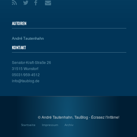
AUTOREN
André Tautenhahn
KONTAKT
Senator-Kraft-Straße 26
31515 Wunstorf
05031/959-4512
info@taublog.de
© André Tautenhahn, TauBlog - Écrasez l'infâme!
Startseite
Impressum
Archiv