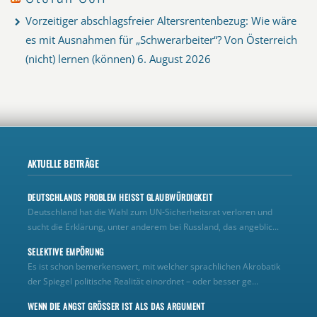
Vorzeitiger abschlagsfreier Altersrentenbezug: Wie wäre
es mit Ausnahmen für „Schwerarbeiter“? Von Österreich
(nicht) lernen (können)
6. August 2026
AKTUELLE BEITRÄGE
DEUTSCHLANDS PROBLEM HEISST GLAUBWÜRDIGKEIT
Deutschland hat die Wahl zum UN‑Sicherheitsrat verloren und
sucht die Erklärung, unter anderem bei Russland, das angeblic...
SELEKTIVE EMPÖRUNG
Es ist schon bemerkenswert, mit welcher sprachlichen Akrobatik
der Spiegel politische Realität einordnet – oder besser ge...
WENN DIE ANGST GRÖSSER IST ALS DAS ARGUMENT