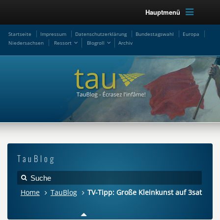
Hauptmenü
Startseite
Impressum
Datenschutzerklärung
Bundestagswahl
Europa
Niedersachsen
Ressort
Blogroll
Archiv
TauBlog
Home
TauBlog
TV-Tipp: Große Kleinkunst auf 3sat