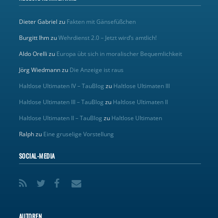
Dieter Gabriel
zu
Fakten mit Gänsefüßchen
Burgitt Ihm
zu
Wehrdienst 2.0 – Jetzt wird’s amtlich!
Aldo Orelli
zu
Europa übt sich in moralischer Bequemlichkeit
Jörg Wiedmann
zu
Die Anzeige ist raus
Haltlose Ultimaten IV – TauBlog
zu
Haltlose Ultimaten III
Haltlose Ultimaten III – TauBlog
zu
Haltlose Ultimaten II
Haltlose Ultimaten II – TauBlog
zu
Haltlose Ultimaten
Ralph
zu
Eine gruselige Vorstellung
SOCIAL-MEDIA
AUTOREN