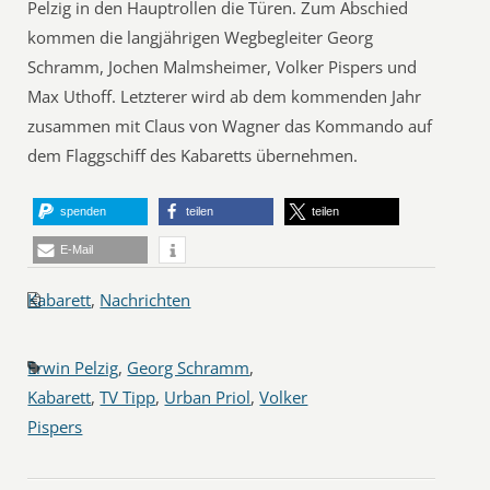
Pelzig in den Hauptrollen die Türen. Zum Abschied
kommen die langjährigen Wegbegleiter Georg
Schramm, Jochen Malmsheimer, Volker Pispers und
Max Uthoff. Letzterer wird ab dem kommenden Jahr
zusammen mit Claus von Wagner das Kommando auf
dem Flaggschiff des Kabaretts übernehmen.
spenden
teilen
teilen
E-Mail
Kabarett
,
Nachrichten
Erwin Pelzig
,
Georg Schramm
,
Kabarett
,
TV Tipp
,
Urban Priol
,
Volker
Pispers