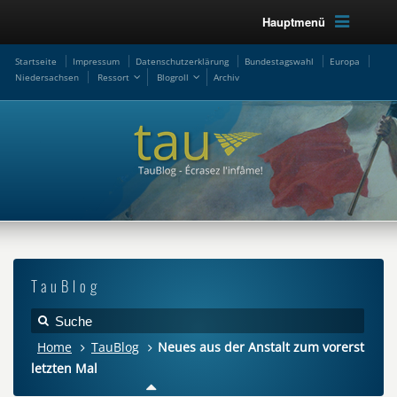
Hauptmenü
Startseite
Impressum
Datenschutzerklärung
Bundestagswahl
Europa
Niedersachsen
Ressort
Blogroll
Archiv
TauBlog
Home
TauBlog
Neues aus der Anstalt zum vorerst
letzten Mal