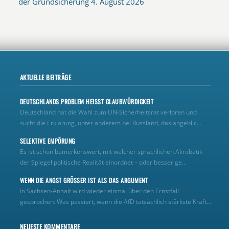
der Grundsicherung
4. August 2026
AKTUELLE BEITRÄGE
DEUTSCHLANDS PROBLEM HEISST GLAUBWÜRDIGKEIT
Deutschland hat die Wahl zum UN‑Sicherheitsrat verloren und
sucht die Erklärung, unter anderem bei Russland, das angeblic...
SELEKTIVE EMPÖRUNG
Es ist schon bemerkenswert, mit welcher sprachlichen Akrobatik
der Spiegel politische Realität einordnet – oder besser ge...
WENN DIE ANGST GRÖSSER IST ALS DAS ARGUMENT
In Sachsen-Anhalt wird wieder einmal über den Ernstfall
gesprochen: Was passiert, wenn die AfD tatsächlich stärkste Kraft...
NEUESTE KOMMENTARE