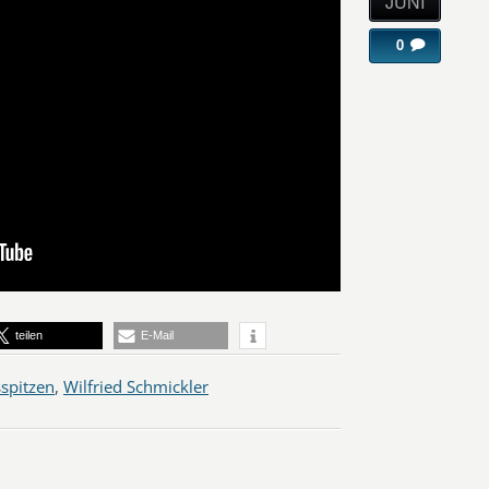
JUNI
0
teilen
E-Mail
sspitzen
,
Wilfried Schmickler