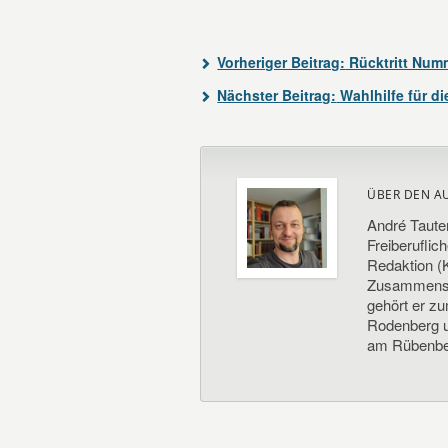
Vorheriger Beitrag:
Rücktritt Numm
Nächster Beitrag:
Wahlhilfe für d
ÜBER DEN A
André Taute
Freiberuflic
Redaktion (K
Zusammenste
gehört er z
Rodenberg un
am Rübenbe