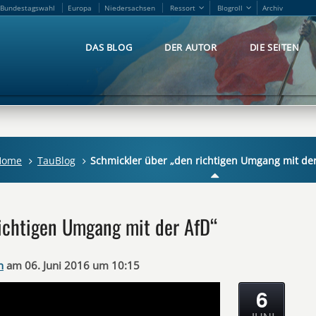
Bundestagswahl
Europa
Niedersachsen
Ressort
Blogroll
Archiv
Bundestagswahl
Europa
Niedersachsen
Ressort
Blogroll
Archiv
DAS BLOG
DER AUTOR
DIE SEITEN
DAS BLOG
DER AUTOR
DIE SEITEN
Home
TauBlog
Schmickler über „den richtigen Umgang mit der
ichtigen Umgang mit der AfD“
n
am 06. Juni 2016 um 10:15
6