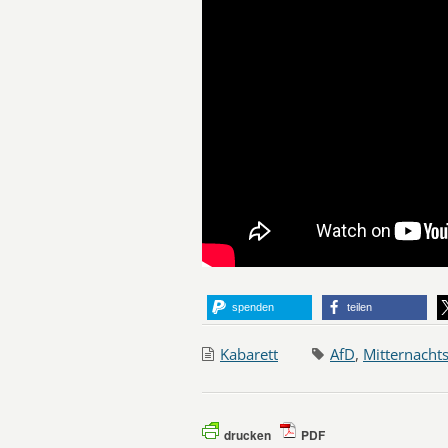
spenden
teilen
Kabarett
AfD
,
Mitternacht
drucken
PDF