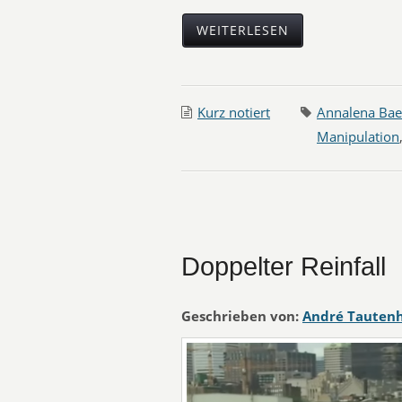
WEITERLESEN
Kurz notiert
Annalena Bae
Manipulation
Doppelter Reinfall
Geschrieben von:
André Tauten