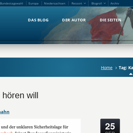
Bundestagswahl
Europa
Niedersachsen
Ressort
Blogroll
Archiv
Bundestagswahl
Europa
Niedersachsen
Ressort
Blogroll
Archiv
DAS BLOG
DER AUTOR
DIE SEITEN
DAS BLOG
DER AUTOR
DIE SEITEN
'
Home
Tag: K
hören will
hahn
25