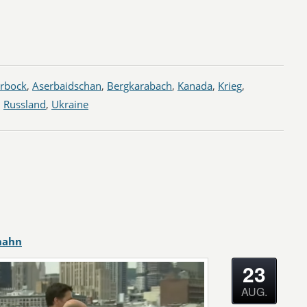
rbock
,
Aserbaidschan
,
Bergkarabach
,
Kanada
,
Krieg
,
,
Russland
,
Ukraine
hahn
23
AUG.