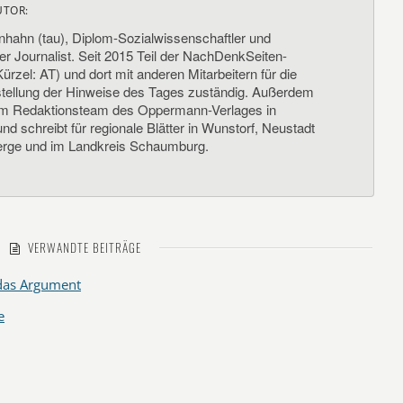
UTOR:
nhahn (tau), Diplom-Sozialwissenschaftler und
her Journalist. Seit 2015 Teil der NachDenkSeiten-
ürzel: AT) und dort mit anderen Mitarbeitern für die
llung der Hinweise des Tages zuständig. Außerdem
um Redaktionsteam des Oppermann-Verlages in
d schreibt für regionale Blätter in Wunstorf, Neustadt
rge und im Landkreis Schaumburg.
VERWANDTE BEITRÄGE
 das Argument
e