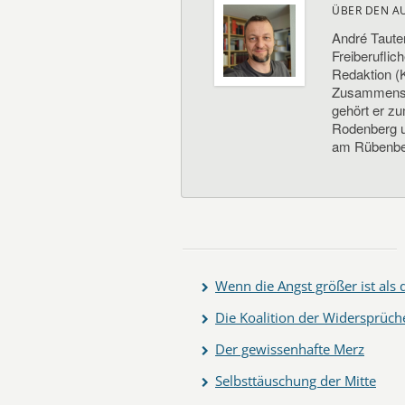
ÜBER DEN A
André Taute
Freiberuflic
Redaktion (K
Zusammenste
gehört er z
Rodenberg un
am Rübenbe
Wenn die Angst größer ist als
Die Koalition der Widersprüch
Der gewissenhafte Merz
Selbsttäuschung der Mitte