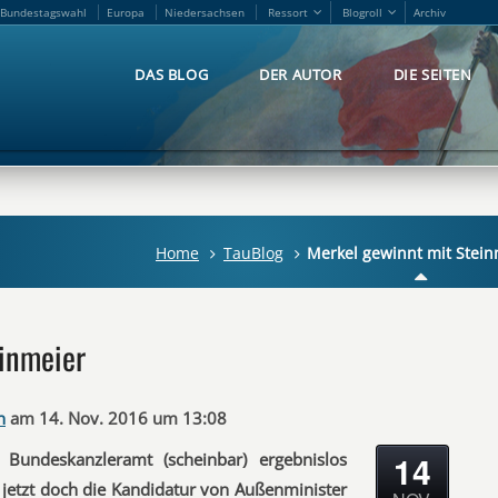
Bundestagswahl
Europa
Niedersachsen
Ressort
Blogroll
Archiv
Bundestagswahl
Europa
Niedersachsen
Ressort
Blogroll
Archiv
DAS BLOG
DER AUTOR
DIE SEITEN
DAS BLOG
DER AUTOR
DIE SEITEN
Home
TauBlog
Merkel gewinnt mit Stein
inmeier
n
am 14. Nov. 2016 um 13:08
14
Bundeskanzleramt (scheinbar) ergebnislos
n jetzt doch die Kandidatur von Außenminister