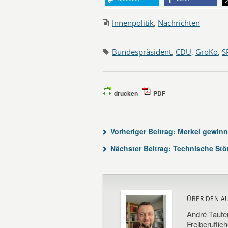
Innenpolitik
,
Nachrichten
Bundespräsident
,
CDU
,
GroKo
,
S
drucken
PDF
Vorheriger Beitrag:
Merkel gewinnt
Nächster Beitrag:
Technische Stö
ÜBER DEN A
André Taute
Freiberuflic