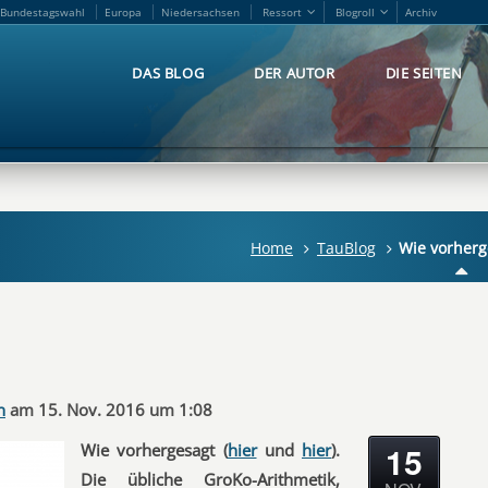
Bundestagswahl
Europa
Niedersachsen
Ressort
Blogroll
Archiv
Bundestagswahl
Europa
Niedersachsen
Ressort
Blogroll
Archiv
DAS BLOG
DER AUTOR
DIE SEITEN
DAS BLOG
DER AUTOR
DIE SEITEN
Home
TauBlog
Wie vorherg
n
am 15. Nov. 2016 um 1:08
15
Wie vorhergesagt (
hier
und
hier
).
Die übliche GroKo-Arithmetik,