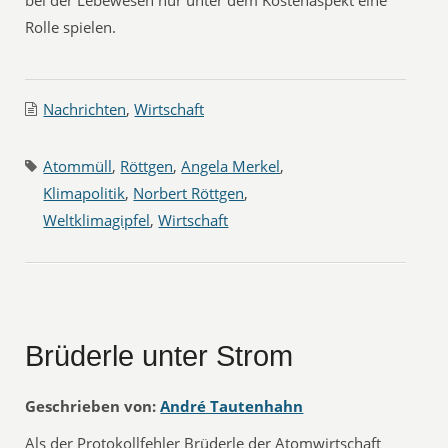
bei der Lebewesen nur unter dem Kostenaspekt eine
Rolle spielen.
Nachrichten
,
Wirtschaft
Atommüll
,
Röttgen
,
Angela Merkel
,
Klimapolitik
,
Norbert Röttgen
,
Weltklimagipfel
,
Wirtschaft
Brüderle unter Strom
Geschrieben von:
André Tautenhahn
Als der Protokollfehler Brüderle der Atomwirtschaft