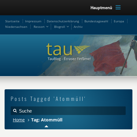
Hauptmenü
Startseite
Impressum
Datenschutzerklärung
Bundestagswahl
Europa
Niedersachsen
Ressort
Blogroll
Archiv
Posts Tagged 'Atommüll'
Home
Tag: Atommüll