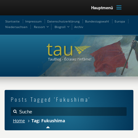
Hauptmenü
Startseite
Impressum
Datenschutzerklärung
Bundestagswahl
Europa
Niedersachsen
Ressort
Blogroll
Archiv
Posts Tagged 'Fukushima'
Home
Tag: Fukushima