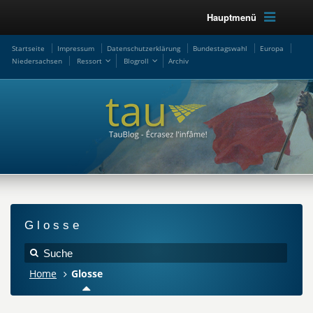
Hauptmenü
Startseite
Impressum
Datenschutzerklärung
Bundestagswahl
Europa
Niedersachsen
Ressort
Blogroll
Archiv
Glosse
Home
Glosse