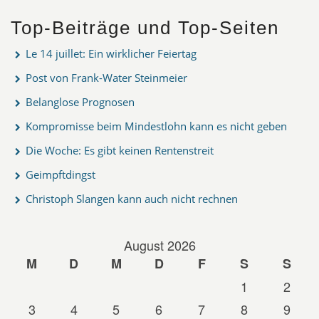
Top-Beiträge und Top-Seiten
Le 14 juillet: Ein wirklicher Feiertag
Post von Frank-Water Steinmeier
Belanglose Prognosen
Kompromisse beim Mindestlohn kann es nicht geben
Die Woche: Es gibt keinen Rentenstreit
Geimpftdingst
Christoph Slangen kann auch nicht rechnen
August 2026
M
D
M
D
F
S
S
1
2
3
4
5
6
7
8
9