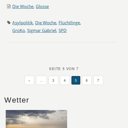
Die Woche
,
Glosse
Asylpolitik
,
Die Woche
,
Flüchtlinge
,
GroKo
,
Sigmar Gabriel
,
SPD
SEITE 5 VON 7
«
...
3
4
5
6
7
Wetter