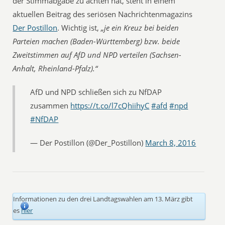
der Stimmabgabe zu achten hat, steht in einem
aktuellen Beitrag des seriösen Nachrichtenmagazins
Der Postillon
. Wichtig ist,
„je ein Kreuz bei beiden
Parteien machen (Baden-Württemberg) bzw. beide
Zweitstimmen auf AfD und NPD verteilen (Sachsen-
Anhalt, Rheinland-Pfalz).“
AfD und NPD schließen sich zu NfDAP
zusammen
https://t.co/l7cQhiihyC
#afd
#npd
#NfDAP
— Der Postillon (@Der_Postillon)
March 8, 2016
Informationen zu den drei Landtagswahlen am 13. März gibt
es
hier