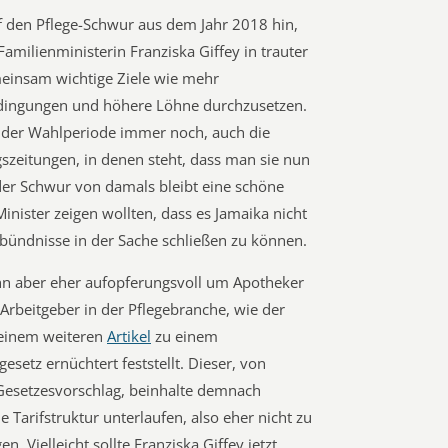
uf den Pflege-Schwur aus dem Jahr 2018 hin,
amilienministerin Franziska Giffey in trauter
insam wichtige Ziele wie mehr
bedingungen und höhere Löhne durchzusetzen.
e der Wahlperiode immer noch, auch die
zeitungen, in denen steht, dass man sie nun
 der Schwur von damals bleibt eine schöne
inister zeigen wollten, dass es Jamaika nicht
bündnisse in der Sache schließen zu können.
n aber eher aufopferungsvoll um Apotheker
rbeitgeber in der Pflegebranche, wie der
n einem weiteren
Artikel
zu einem
esetz ernüchtert feststellt. Dieser, von
 Gesetzesvorschlag, beinhalte demnach
 Tarifstruktur unterlaufen, also eher nicht zu
. Vielleicht sollte Franziska Giffey jetzt