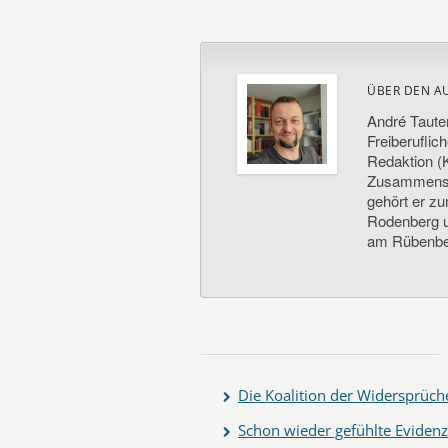
ÜBER DEN A
André Taute
Freiberuflic
Redaktion (K
Zusammenste
gehört er z
Rodenberg un
am Rübenbe
Die Koalition der Widersprüch
Schon wieder gefühlte Evidenz