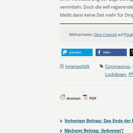
vermitteln. Doch die will regierend
bleibt dann keine Zeit mehr für Di
Bildnachweis:
Gino Crescoli
auf
Pixa
spenden
teilen
Innenpolitik
Coronavirus
,
Lockdown
,
Pf
drucken
PDF
Vorheriger Beitrag:
Das Ende der
Nächster Beitrag:
Verbremst?