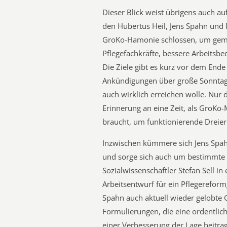
Dieser Blick weist übrigens auch a
den Hubertus Heil, Jens Spahn und F
GroKo-Hamonie schlossen, um geme
Pflegefachkräfte, bessere Arbeits
Die Ziele gibt es kurz vor dem End
Ankündigungen über große Sonntags
auch wirklich erreichen wolle. Nur
Erinnerung an eine Zeit, als GroKo-M
braucht, um funktionierende Dreier
Inzwischen kümmere sich Jens Spah
und sorge sich auch um bestimmte A
Sozialwissenschaftler Stefan Sell i
Arbeitsentwurf für ein Pflegereformg
Spahn auch aktuell wieder gelobte
Formulierungen, die eine ordentliche
einer Verbesserung der Lage beitragen