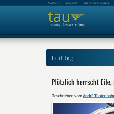
Startseite
Impressum
Datenschutzerklärung
Startseite
Impressum
Datenschutzerklärung
TauBlog
Plötzlich herrscht Eile,
Geschrieben von:
André Tautenhah