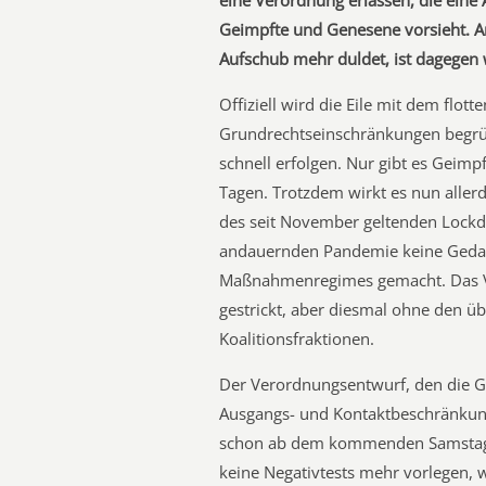
eine Verordnung erlassen, die ein
Geimpfte und Genesene vorsieht. An 
Aufschub mehr duldet, ist dagegen w
Offiziell wird die Eile mit dem fl
Grundrechtseinschränkungen begrü
schnell erfolgen. Nur gibt es Geimp
Tagen. Trotzdem wirkt es nun aller
des seit November geltenden Lockd
andauernden Pandemie keine Geda
Maßnahmenregimes gemacht. Das Vo
gestrickt, aber diesmal ohne den üb
Koalitionsfraktionen.
Der Verordnungsentwurf, den die Gro
Ausgangs- und Kontaktbeschränkung
schon ab dem kommenden Samstag w
keine Negativtests mehr vorlegen, 