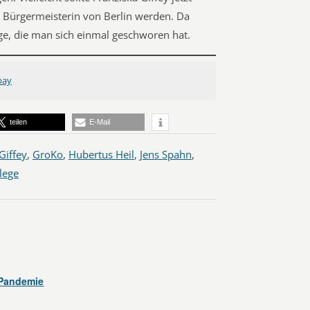
e Bürgermeisterin von Berlin werden. Da
nge, die man sich einmal geschworen hat.
bay
teilen
E-Mail
Giffey
,
GroKo
,
Hubertus Heil
,
Jens Spahn
,
lege
 Pandemie