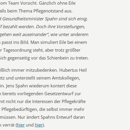
g vom Team Vorsicht. Gänzlich ohne Eile
lls beim Thema Pflegenotstand aus.
d Gesundheitsminister Spahn sind sich einig.
if bezahlt werden. Doch ihre Vorstellungen,
, gehen weit auseinander“
, wie unter anderem
 passt ins Bild. Man simuliert Eile bei einem
r Tagesordnung steht, aber trotz größter
ich gegenseitig vor das Schienbein zu treten.
eßlich immer mitzubedenken. Hubertus Heil
setz und unterstellt seinem Amtskollegen,
ein. Jens Spahn wiederum kontert diese
n bereits vorliegenden Gesetzentwurf zur
it nicht nur die Interessen der Pflegekräfte
 Pflegebedürftigen, die selbst immer mehr
n müssen. Nur ändert Spahns Entwurf daran
 verrät (
hier
und
hier
).