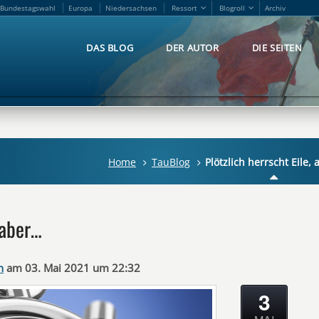
Bundestagswahl
Europa
Niedersachsen
Ressort
Blogroll
Archiv
Bundestagswahl
Europa
Niedersachsen
Ressort
Blogroll
Archiv
DAS BLOG
DER AUTOR
DIE SEITEN
DAS BLOG
DER AUTOR
DIE SEITEN
Home
TauBlog
Plötzlich herrscht Eile,
 aber…
n
am 03. Mai 2021 um 22:32
3