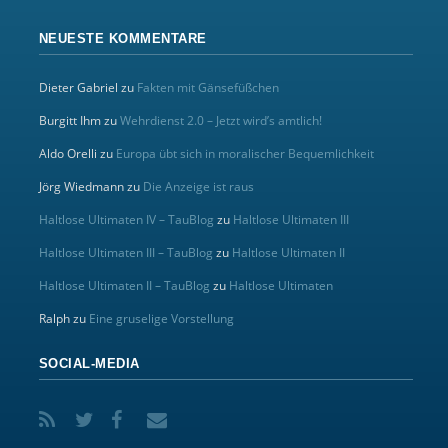
NEUESTE KOMMENTARE
Dieter Gabriel
zu
Fakten mit Gänsefüßchen
Burgitt Ihm
zu
Wehrdienst 2.0 – Jetzt wird’s amtlich!
Aldo Orelli
zu
Europa übt sich in moralischer Bequemlichkeit
Jörg Wiedmann
zu
Die Anzeige ist raus
Haltlose Ultimaten IV – TauBlog
zu
Haltlose Ultimaten III
Haltlose Ultimaten III – TauBlog
zu
Haltlose Ultimaten II
Haltlose Ultimaten II – TauBlog
zu
Haltlose Ultimaten
Ralph
zu
Eine gruselige Vorstellung
SOCIAL-MEDIA