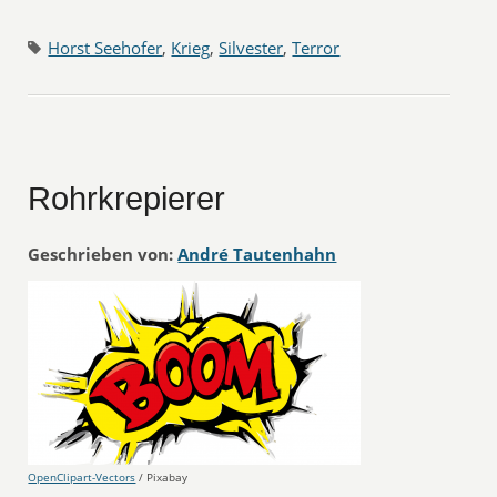
Horst Seehofer
,
Krieg
,
Silvester
,
Terror
Rohrkrepierer
Geschrieben von:
André Tautenhahn
OpenClipart-Vectors
/ Pixabay