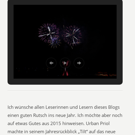
Ich wünsche allen Leserinnen und Lesern dieses Blogs
einen guten Rutsch ins neue Jahr. Ich möchte aber noch
auf etwas Gutes aus 2015 hinweisen. Urban Priol
machte in seinem Jahresrückblick „Tilt“ auf das neue