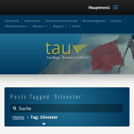
Hauptmenü
Startseite
Impressum
Datenschutzerklärung
Bundestagswahl
Europa
Niedersachsen
Ressort
Blogroll
Archiv
Posts Tagged 'Silvester'
Home
Tag: Silvester