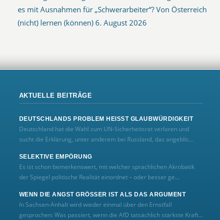
es mit Ausnahmen für „Schwerarbeiter“? Von Österreich
(nicht) lernen (können)
6. August 2026
AKTUELLE BEITRÄGE
DEUTSCHLANDS PROBLEM HEISST GLAUBWÜRDIGKEIT
Deutschland hat die Wahl zum UN‑Sicherheitsrat verloren und
sucht die Erklärung, unter anderem bei Russland, das angeblic...
SELEKTIVE EMPÖRUNG
Es ist schon bemerkenswert, mit welcher sprachlichen Akrobatik
der Spiegel politische Realität einordnet – oder besser ge...
WENN DIE ANGST GRÖSSER IST ALS DAS ARGUMENT
In Sachsen-Anhalt wird wieder einmal über den Ernstfall
gesprochen: Was passiert, wenn die AfD tatsächlich stärkste Kraft...