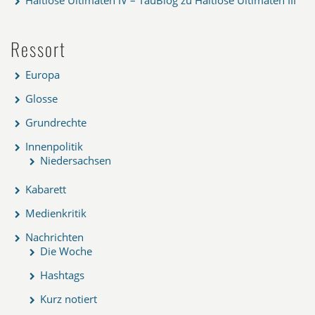
Haltlose Ultimaten IV – TauBlog
zu
Haltlose Ultimaten III
Ressort
Europa
Glosse
Grundrechte
Innenpolitik
Niedersachsen
Kabarett
Medienkritik
Nachrichten
Die Woche
Hashtags
Kurz notiert