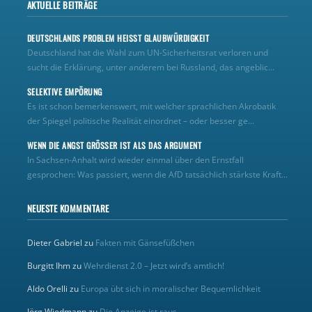
AKTUELLE BEITRÄGE
DEUTSCHLANDS PROBLEM HEISST GLAUBWÜRDIGKEIT
Deutschland hat die Wahl zum UN‑Sicherheitsrat verloren und
sucht die Erklärung, unter anderem bei Russland, das angeblic...
SELEKTIVE EMPÖRUNG
Es ist schon bemerkenswert, mit welcher sprachlichen Akrobatik
der Spiegel politische Realität einordnet – oder besser ge...
WENN DIE ANGST GRÖSSER IST ALS DAS ARGUMENT
In Sachsen-Anhalt wird wieder einmal über den Ernstfall
gesprochen: Was passiert, wenn die AfD tatsächlich stärkste Kraft...
NEUESTE KOMMENTARE
Dieter Gabriel
zu
Fakten mit Gänsefüßchen
Burgitt Ihm
zu
Wehrdienst 2.0 – Jetzt wird’s amtlich!
Aldo Orelli
zu
Europa übt sich in moralischer Bequemlichkeit
Jörg Wiedmann
zu
Die Anzeige ist raus