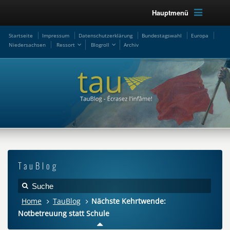
Hauptmenü
Startseite
Impressum
Datenschutzerklärung
Bundestagswahl
Europa
Niedersachsen
Ressort
Blogroll
Archiv
TauBlog
Home
TauBlog
Nächste Kehrtwende:
Notbetreuung statt Schule