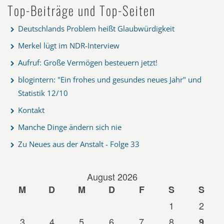
Top-Beiträge und Top-Seiten
Deutschlands Problem heißt Glaubwürdigkeit
Merkel lügt im NDR-Interview
Aufruf: Große Vermögen besteuern jetzt!
blogintern: "Ein frohes und gesundes neues Jahr" und
Statistik 12/10
Kontakt
Manche Dinge ändern sich nie
Zu Neues aus der Anstalt - Folge 33
August 2026
M
D
M
D
F
S
S
1
2
3
4
5
6
7
8
9