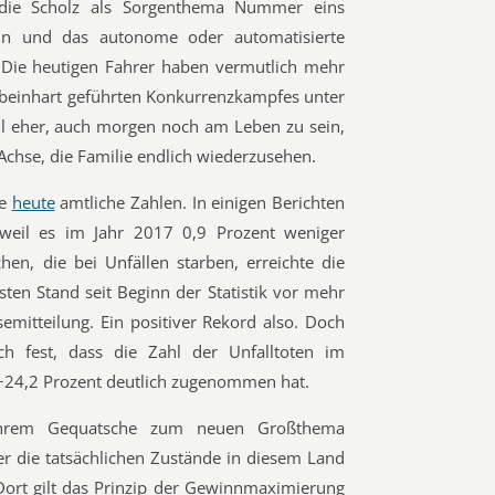
g, die Scholz als Sorgenthema Nummer eins
 sein und das autonome oder automatisierte
 Die heutigen Fahrer haben vermutlich mehr
s beinhart geführten Konkurrenzkampfes unter
l eher, auch morgen noch am Leben zu sein,
Achse, die Familie endlich wiederzusehen.
te
heute
amtliche Zahlen. In einigen Berichten
 weil es im Jahr 2017 0,9 Prozent weniger
en, die bei Unfällen starben, erreichte die
sten Stand seit Beginn der Statistik vor mehr
semitteilung. Ein positiver Rekord also. Doch
ch fest, dass die Zahl der Unfalltoten im
 +24,2 Prozent deutlich zugenommen hat.
ihrem Gequatsche zum neuen Großthema
ber die tatsächlichen Zustände in diesem Land
ort gilt das Prinzip der Gewinnmaximierung