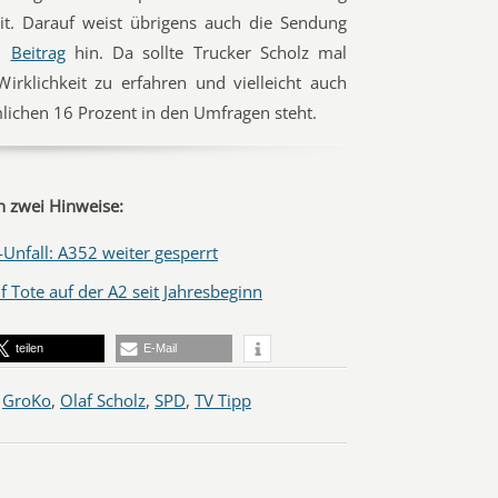
it. Darauf weist übrigens auch die Sendung
em
Beitrag
hin. Da sollte Trucker Scholz mal
rklichkeit zu erfahren und vielleicht auch
lichen 16 Prozent in den Umfragen steht.
 zwei Hinweise:
Unfall: A352 weiter gesperrt
f Tote auf der A2 seit Jahresbeginn
teilen
E-Mail
,
GroKo
,
Olaf Scholz
,
SPD
,
TV Tipp