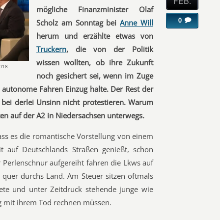
FEB.
mögliche Finanzminister Olaf
0
Scholz am Sonntag bei
Anne Will
herum und erzählte etwas von
Truckern
, die von der Politik
wissen wollten, ob ihre Zukunft
2018
noch gesichert sei, wenn im Zuge
as autonome Fahren Einzug halte. Der Rest der
 bei derlei Unsinn nicht protestieren. Warum
ten auf der A2 in Niedersachsen unterwegs.
ass es die romantische Vorstellung von einem
it auf Deutschlands Straßen genießt, schon
r Perlenschnur aufgereiht fahren die Lkws auf
 quer durchs Land. Am Steuer sitzen oftmals
te und unter Zeitdruck stehende junge wie
ag mit ihrem Tod rechnen müssen.