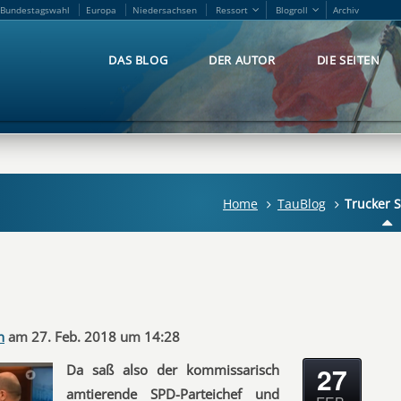
Bundestagswahl
Europa
Niedersachsen
Ressort
Blogroll
Archiv
Bundestagswahl
Europa
Niedersachsen
Ressort
Blogroll
Archiv
DAS BLOG
DER AUTOR
DIE SEITEN
DAS BLOG
DER AUTOR
DIE SEITEN
Home
TauBlog
Trucker S
n
am 27. Feb. 2018 um 14:28
27
Da saß also der kommissarisch
amtierende SPD-Parteichef und