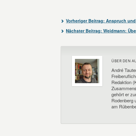
Vorheriger Beitrag:
Anspruch und 
Nächster Beitrag:
Weidmann: Über
ÜBER DEN A
André Taute
Freiberuflic
Redaktion (K
Zusammenste
gehört er z
Rodenberg un
am Rübenbe