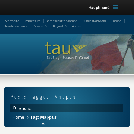
Hauptmenü
Startseite
Impressum
Datenschutzerklärung
Bundestagswahl
Europa
Niedersachsen
Ressort
Blogroll
Archiv
Posts Tagged 'Mappus'
Home
Tag: Mappus