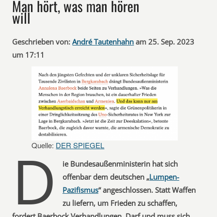
Man hört, was man hören
will
Geschrieben von:
André Tautenhahn
am 25. Sep. 2023
um 17:11
D
Quelle:
DER SPIEGEL
ie Bundesaußenministerin hat sich
offenbar dem deutschen „
Lumpen-
Pazifismus
“ angeschlossen. Statt Waffen
zu liefern, um Frieden zu schaffen,
fordert Baerbock Verhandlungen. Darf und muss sich