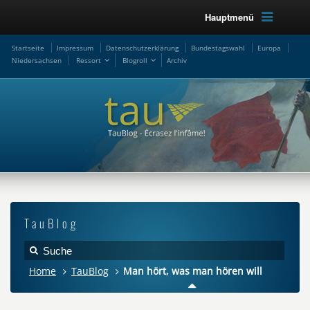
Hauptmenü
Startseite
Impressum
Datenschutzerklärung
Bundestagswahl
Europa
Niedersachsen
Ressort
Blogroll
Archiv
TauBlog
Home
TauBlog
Man hört, was man hören will