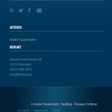
AUTOREN
André Tautenhahn
KONTAKT
Senator-Kraft-Straße 26
31515 Wunstorf
05031/959-4512
info@taublog.de
© André Tautenhahn, TauBlog - Écrasez l'infâme!
Startseite
Impressum
Archiv