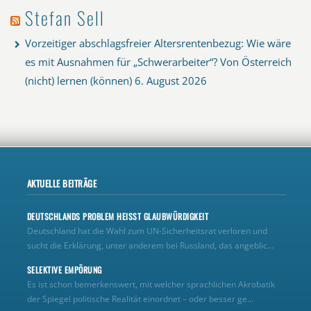
Stefan Sell
Vorzeitiger abschlagsfreier Altersrentenbezug: Wie wäre
es mit Ausnahmen für „Schwerarbeiter“? Von Österreich
(nicht) lernen (können)
6. August 2026
AKTUELLE BEITRÄGE
DEUTSCHLANDS PROBLEM HEISST GLAUBWÜRDIGKEIT
Deutschland hat die Wahl zum UN‑Sicherheitsrat verloren und
sucht die Erklärung, unter anderem bei Russland, das angeblic...
SELEKTIVE EMPÖRUNG
Es ist schon bemerkenswert, mit welcher sprachlichen Akrobatik
der Spiegel politische Realität einordnet – oder besser ge...