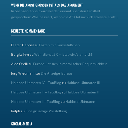
WENN DIE ANGST GRÖSSER IST ALS DAS ARGUMENT
In Sachsen-Anhalt wird wieder einmal über den Ernstfall
gesprochen: Was passiert, wenn die AfD tatsächlich stärkste Kraft...
NEUESTE KOMMENTARE
Dieter Gabriel
zu
Fakten mit Gänsefüßchen
Burgitt Ihm
zu
Wehrdienst 2.0 – Jetzt wird’s amtlich!
Aldo Orelli
zu
Europa übt sich in moralischer Bequemlichkeit
Jörg Wiedmann
zu
Die Anzeige ist raus
Haltlose Ultimaten IV – TauBlog
zu
Haltlose Ultimaten III
Haltlose Ultimaten III – TauBlog
zu
Haltlose Ultimaten II
Haltlose Ultimaten II – TauBlog
zu
Haltlose Ultimaten
Ralph
zu
Eine gruselige Vorstellung
SOCIAL-MEDIA