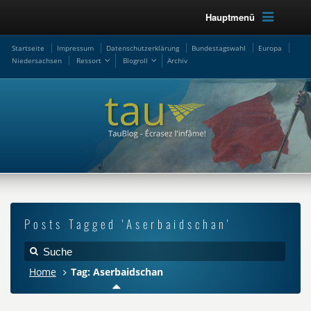
Hauptmenü
Startseite
Impressum
Datenschutzerklärung
Bundestagswahl
Europa
Niedersachsen
Ressort
Blogroll
Archiv
Posts Tagged 'Aserbaidschan'
Home
Tag: Aserbaidschan