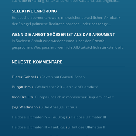
sucht die Erklärung, unter anderem bei Russland, das angeblic...
SELEKTIVE EMPÖRUNG
Es ist schon bemerkenswert, mit welcher sprachlichen Akrobatik
der Spiegel politische Realität einordnet – oder besser ge...
WENN DIE ANGST GRÖSSER IST ALS DAS ARGUMENT
In Sachsen-Anhalt wird wieder einmal über den Ernstfall
gesprochen: Was passiert, wenn die AfD tatsächlich stärkste Kraft...
NEUESTE KOMMENTARE
Dieter Gabriel
zu
Fakten mit Gänsefüßchen
Burgitt Ihm
zu
Wehrdienst 2.0 – Jetzt wird’s amtlich!
Aldo Orelli
zu
Europa übt sich in moralischer Bequemlichkeit
Jörg Wiedmann
zu
Die Anzeige ist raus
Haltlose Ultimaten IV – TauBlog
zu
Haltlose Ultimaten III
Haltlose Ultimaten III – TauBlog
zu
Haltlose Ultimaten II