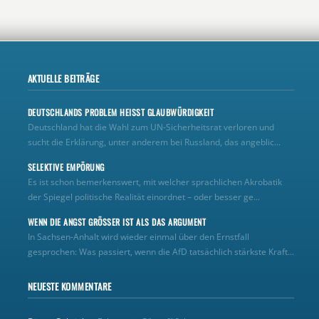
AKTUELLE BEITRÄGE
DEUTSCHLANDS PROBLEM HEISST GLAUBWÜRDIGKEIT
Deutschland hat die Wahl zum UN‑Sicherheitsrat verloren und
sucht die Erklärung, unter anderem bei Russland, das angeblic...
SELEKTIVE EMPÖRUNG
Es ist schon bemerkenswert, mit welcher sprachlichen Akrobatik
der Spiegel politische Realität einordnet – oder besser ge...
WENN DIE ANGST GRÖSSER IST ALS DAS ARGUMENT
In Sachsen-Anhalt wird wieder einmal über den Ernstfall
gesprochen: Was passiert, wenn die AfD tatsächlich stärkste Kraft...
NEUESTE KOMMENTARE