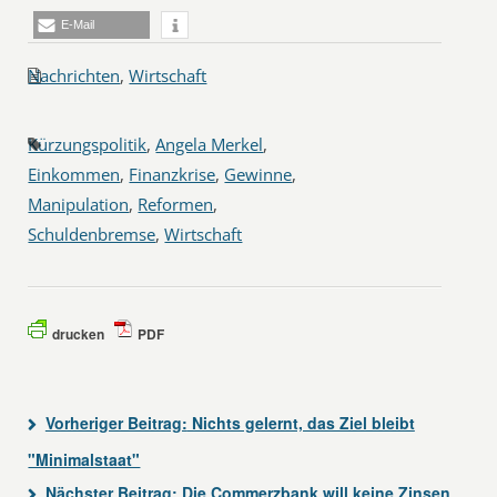
E-Mail
Nachrichten
,
Wirtschaft
Kürzungspolitik
,
Angela Merkel
,
Einkommen
,
Finanzkrise
,
Gewinne
,
Manipulation
,
Reformen
,
Schuldenbremse
,
Wirtschaft
drucken
PDF
Vorheriger Beitrag:
Nichts gelernt, das Ziel bleibt
"Minimalstaat"
Nächster Beitrag:
Die Commerzbank will keine Zinsen