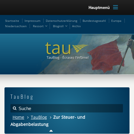
Hauptmenü
Startseite
Impressum
Datenschutzerklärung
Bundestagswahl
Europa
Niedersachsen
Ressort
Blogroll
Archiv
TauBlog
Home
TauBlog
Zur Steuer- und
Abgabenbelastung