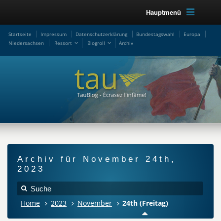
Hauptmenü
Startseite
Impressum
Datenschutzerklärung
Bundestagswahl
Europa
Niedersachsen
Ressort
Blogroll
Archiv
Archiv für November 24th,
2023
Home
2023
November
24th (Freitag)