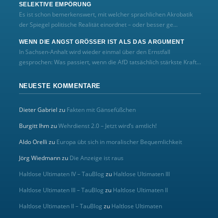
SELEKTIVE EMPÖRUNG
Es ist schon bemerkenswert, mit welcher sprachlichen Akrobatik
der Spiegel politische Realität einordnet – oder besser ge...
WENN DIE ANGST GRÖSSER IST ALS DAS ARGUMENT
In Sachsen-Anhalt wird wieder einmal über den Ernstfall
gesprochen: Was passiert, wenn die AfD tatsächlich stärkste Kraft...
NEUESTE KOMMENTARE
Dieter Gabriel
zu
Fakten mit Gänsefüßchen
Burgitt Ihm
zu
Wehrdienst 2.0 – Jetzt wird’s amtlich!
Aldo Orelli
zu
Europa übt sich in moralischer Bequemlichkeit
Jörg Wiedmann
zu
Die Anzeige ist raus
Haltlose Ultimaten IV – TauBlog
zu
Haltlose Ultimaten III
Haltlose Ultimaten III – TauBlog
zu
Haltlose Ultimaten II
Haltlose Ultimaten II – TauBlog
zu
Haltlose Ultimaten