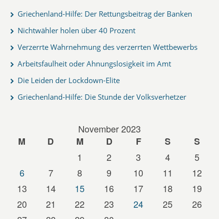
Griechenland-Hilfe: Der Rettungsbeitrag der Banken
Nichtwähler holen über 40 Prozent
Verzerrte Wahrnehmung des verzerrten Wettbewerbs
Arbeitsfaulheit oder Ahnungslosigkeit im Amt
Die Leiden der Lockdown-Elite
Griechenland-Hilfe: Die Stunde der Volksverhetzer
November 2023
M
D
M
D
F
S
S
1
2
3
4
5
6
7
8
9
10
11
12
13
14
15
16
17
18
19
20
21
22
23
24
25
26