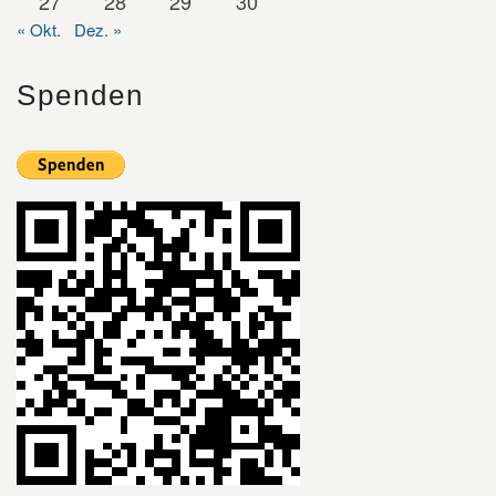
27
28
29
30
« Okt.
Dez. »
Spenden