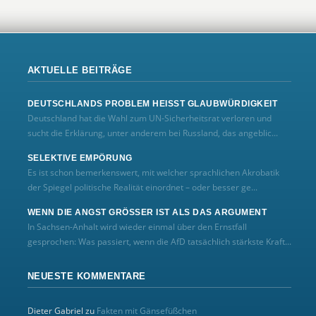
AKTUELLE BEITRÄGE
DEUTSCHLANDS PROBLEM HEISST GLAUBWÜRDIGKEIT
Deutschland hat die Wahl zum UN‑Sicherheitsrat verloren und
sucht die Erklärung, unter anderem bei Russland, das angeblic...
SELEKTIVE EMPÖRUNG
Es ist schon bemerkenswert, mit welcher sprachlichen Akrobatik
der Spiegel politische Realität einordnet – oder besser ge...
WENN DIE ANGST GRÖSSER IST ALS DAS ARGUMENT
In Sachsen-Anhalt wird wieder einmal über den Ernstfall
gesprochen: Was passiert, wenn die AfD tatsächlich stärkste Kraft...
NEUESTE KOMMENTARE
Dieter Gabriel
zu
Fakten mit Gänsefüßchen