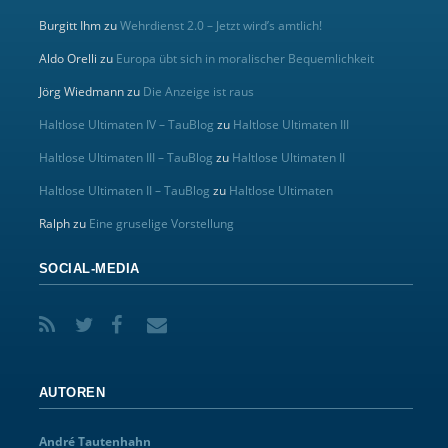
Burgitt Ihm
zu
Wehrdienst 2.0 – Jetzt wird’s amtlich!
Aldo Orelli
zu
Europa übt sich in moralischer Bequemlichkeit
Jörg Wiedmann
zu
Die Anzeige ist raus
Haltlose Ultimaten IV – TauBlog
zu
Haltlose Ultimaten III
Haltlose Ultimaten III – TauBlog
zu
Haltlose Ultimaten II
Haltlose Ultimaten II – TauBlog
zu
Haltlose Ultimaten
Ralph
zu
Eine gruselige Vorstellung
SOCIAL-MEDIA
AUTOREN
André Tautenhahn