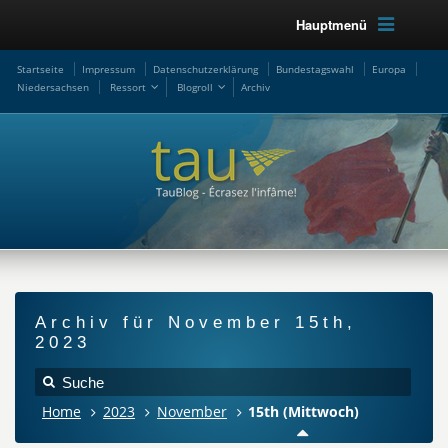
Hauptmenü
Startseite
Impressum
Datenschutzerklärung
Bundestagswahl
Europa
Niedersachsen
Ressort
Blogroll
Archiv
Archiv für November 15th,
2023
Home
2023
November
15th (Mittwoch)