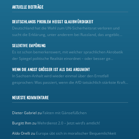
AKTUELLE BEITRÄGE
DEUTSCHLANDS PROBLEM HEISST GLAUBWÜRDIGKEIT
Deutschland hat die Wahl zum UN‑Sicherheitsrat verloren und
sucht die Erklärung, unter anderem bei Russland, das angeblic...
SELEKTIVE EMPÖRUNG
Es ist schon bemerkenswert, mit welcher sprachlichen Akrobatik
der Spiegel politische Realität einordnet – oder besser ge...
WENN DIE ANGST GRÖSSER IST ALS DAS ARGUMENT
In Sachsen-Anhalt wird wieder einmal über den Ernstfall
gesprochen: Was passiert, wenn die AfD tatsächlich stärkste Kraft...
NEUESTE KOMMENTARE
Dieter Gabriel
zu
Fakten mit Gänsefüßchen
Burgitt Ihm
zu
Wehrdienst 2.0 – Jetzt wird’s amtlich!
Aldo Orelli
zu
Europa übt sich in moralischer Bequemlichkeit