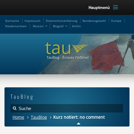
Hauptmenü
Startseite
Impressum
Datenschutzerklärung
Bundestagswahl
Europa
Niedersachsen
Ressort
Blogroll
Archiv
TauBlog
Home
TauBlog
Kurz notiert: no comment