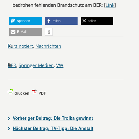
bedrohen fehlenden Brandschutz am BER:
[
Link
]
spenden
teilen
teilen
E-Mail
Kurz notiert
,
Nachrichten
BER
,
Springer Medien
,
VW
drucken
PDF
Vorheriger Beitrag:
Die Troika gewinnt
Nächster Beitrag:
TV-Tipp: Die Anstalt