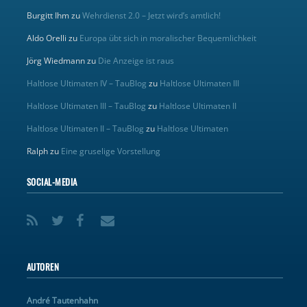
Burgitt Ihm
zu
Wehrdienst 2.0 – Jetzt wird’s amtlich!
Aldo Orelli
zu
Europa übt sich in moralischer Bequemlichkeit
Jörg Wiedmann
zu
Die Anzeige ist raus
Haltlose Ultimaten IV – TauBlog
zu
Haltlose Ultimaten III
Haltlose Ultimaten III – TauBlog
zu
Haltlose Ultimaten II
Haltlose Ultimaten II – TauBlog
zu
Haltlose Ultimaten
Ralph
zu
Eine gruselige Vorstellung
SOCIAL-MEDIA
AUTOREN
André Tautenhahn