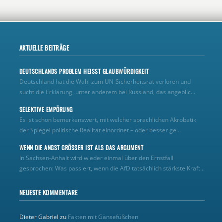
AKTUELLE BEITRÄGE
DEUTSCHLANDS PROBLEM HEISST GLAUBWÜRDIGKEIT
Deutschland hat die Wahl zum UN‑Sicherheitsrat verloren und
sucht die Erklärung, unter anderem bei Russland, das angeblic...
SELEKTIVE EMPÖRUNG
Es ist schon bemerkenswert, mit welcher sprachlichen Akrobatik
der Spiegel politische Realität einordnet – oder besser ge...
WENN DIE ANGST GRÖSSER IST ALS DAS ARGUMENT
In Sachsen-Anhalt wird wieder einmal über den Ernstfall
gesprochen: Was passiert, wenn die AfD tatsächlich stärkste Kraft...
NEUESTE KOMMENTARE
Dieter Gabriel
zu
Fakten mit Gänsefüßchen