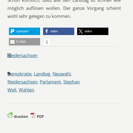
Schon komisch, dass alle den Landtag so schnell wie
möglich auflösen wollen. Der ganze Vorgang scheint
wohl sehr gelegen zu kommen.
spenden
teilen
teilen
E-Mail
Niedersachsen
Demokratie
,
Landtag
,
Neuwahl
,
Niedersachsen
,
Parlament
,
Stephan
Weil
,
Wahlen
drucken
PDF