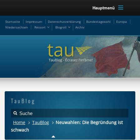
Hauptmenü
Startseite
Impressum
Datenschutzerklärung
Bundestagswahl
Europa
Niedersachsen
Ressort
Blogroll
Archiv
TauBlog
Home
TauBlog
Neuwahlen: Die Begründung ist
schwach