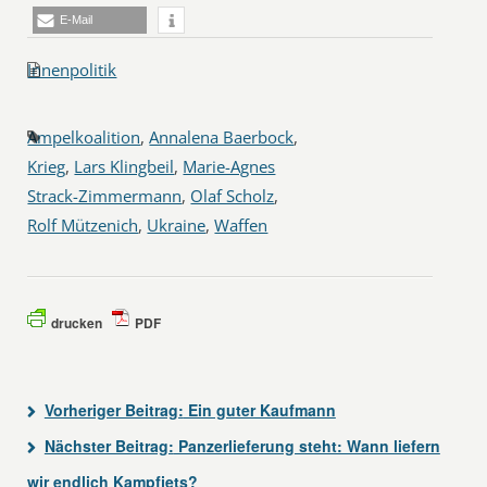
E-Mail
Innenpolitik
Ampelkoalition
,
Annalena Baerbock
,
Krieg
,
Lars Klingbeil
,
Marie-Agnes
Strack-Zimmermann
,
Olaf Scholz
,
Rolf Mützenich
,
Ukraine
,
Waffen
drucken
PDF
Vorheriger Beitrag:
Ein guter Kaufmann
Nächster Beitrag:
Panzerlieferung steht: Wann liefern
wir endlich Kampfjets?