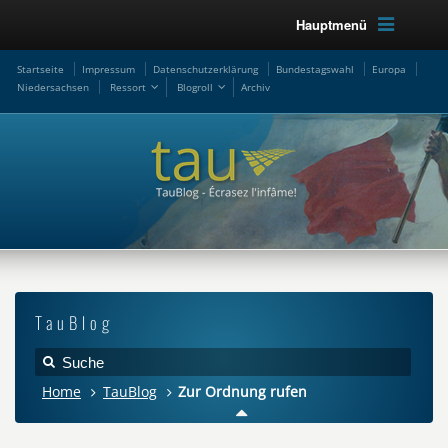
Hauptmenü
Startseite
Impressum
Datenschutzerklärung
Bundestagswahl
Europa
Niedersachsen
Ressort
Blogroll
Archiv
TauBlog
Home
TauBlog
Zur Ordnung rufen