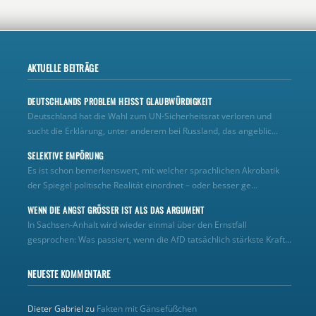
AKTUELLE BEITRÄGE
DEUTSCHLANDS PROBLEM HEISST GLAUBWÜRDIGKEIT
Deutschland hat die Wahl zum UN‑Sicherheitsrat verloren und
sucht die Erklärung, unter anderem bei Russland, das angeblic...
SELEKTIVE EMPÖRUNG
Es ist schon bemerkenswert, mit welcher sprachlichen Akrobatik
der Spiegel politische Realität einordnet – oder besser ge...
WENN DIE ANGST GRÖSSER IST ALS DAS ARGUMENT
In Sachsen-Anhalt wird wieder einmal über den Ernstfall
gesprochen: Was passiert, wenn die AfD tatsächlich stärkste Kraft...
NEUESTE KOMMENTARE
Dieter Gabriel
zu
Fakten mit Gänsefüßchen