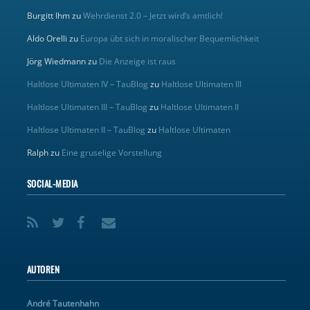
Burgitt Ihm
zu
Wehrdienst 2.0 – Jetzt wird’s amtlich!
Aldo Orelli
zu
Europa übt sich in moralischer Bequemlichkeit
Jörg Wiedmann
zu
Die Anzeige ist raus
Haltlose Ultimaten IV – TauBlog
zu
Haltlose Ultimaten III
Haltlose Ultimaten III – TauBlog
zu
Haltlose Ultimaten II
Haltlose Ultimaten II – TauBlog
zu
Haltlose Ultimaten
Ralph
zu
Eine gruselige Vorstellung
SOCIAL-MEDIA
AUTOREN
André Tautenhahn