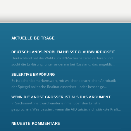
AKTUELLE BEITRÄGE
DEUTSCHLANDS PROBLEM HEISST GLAUBWÜRDIGKEIT
Deutschland hat die Wahl zum UN‑Sicherheitsrat verloren und
sucht die Erklärung, unter anderem bei Russland, das angeblic...
SELEKTIVE EMPÖRUNG
Es ist schon bemerkenswert, mit welcher sprachlichen Akrobatik
der Spiegel politische Realität einordnet – oder besser ge...
WENN DIE ANGST GRÖSSER IST ALS DAS ARGUMENT
In Sachsen-Anhalt wird wieder einmal über den Ernstfall
gesprochen: Was passiert, wenn die AfD tatsächlich stärkste Kraft...
NEUESTE KOMMENTARE