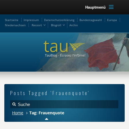
Hauptmenü
Startseite
Impressum
Datenschutzerklärung
Bundestagswahl
Europa
Niedersachsen
Ressort
Blogroll
Archiv
Posts Tagged 'Frauenquote'
Home
Tag: Frauenquote