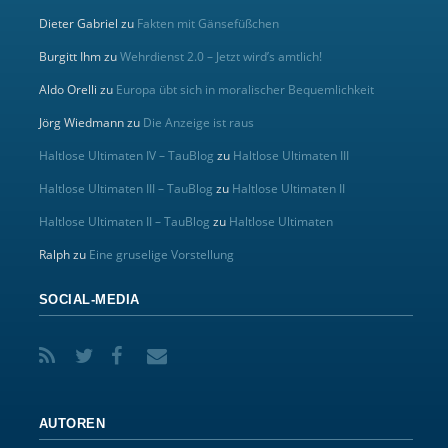
Dieter Gabriel
zu
Fakten mit Gänsefüßchen
Burgitt Ihm
zu
Wehrdienst 2.0 – Jetzt wird’s amtlich!
Aldo Orelli
zu
Europa übt sich in moralischer Bequemlichkeit
Jörg Wiedmann
zu
Die Anzeige ist raus
Haltlose Ultimaten IV – TauBlog
zu
Haltlose Ultimaten III
Haltlose Ultimaten III – TauBlog
zu
Haltlose Ultimaten II
Haltlose Ultimaten II – TauBlog
zu
Haltlose Ultimaten
Ralph
zu
Eine gruselige Vorstellung
SOCIAL-MEDIA
AUTOREN