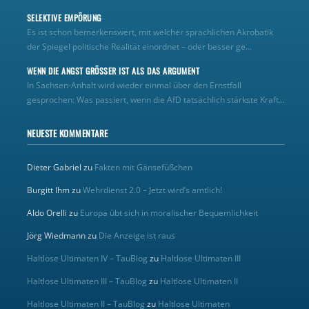
SELEKTIVE EMPÖRUNG
Es ist schon bemerkenswert, mit welcher sprachlichen Akrobatik
der Spiegel politische Realität einordnet – oder besser ge...
WENN DIE ANGST GRÖSSER IST ALS DAS ARGUMENT
In Sachsen-Anhalt wird wieder einmal über den Ernstfall
gesprochen: Was passiert, wenn die AfD tatsächlich stärkste Kraft...
NEUESTE KOMMENTARE
Dieter Gabriel
zu
Fakten mit Gänsefüßchen
Burgitt Ihm
zu
Wehrdienst 2.0 – Jetzt wird’s amtlich!
Aldo Orelli
zu
Europa übt sich in moralischer Bequemlichkeit
Jörg Wiedmann
zu
Die Anzeige ist raus
Haltlose Ultimaten IV – TauBlog
zu
Haltlose Ultimaten III
Haltlose Ultimaten III – TauBlog
zu
Haltlose Ultimaten II
Haltlose Ultimaten II – TauBlog
zu
Haltlose Ultimaten