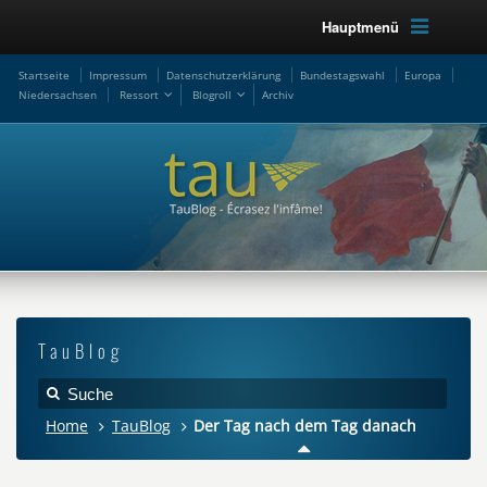
Hauptmenü
Startseite
Impressum
Datenschutzerklärung
Bundestagswahl
Europa
Niedersachsen
Ressort
Blogroll
Archiv
TauBlog
Home
TauBlog
Der Tag nach dem Tag danach