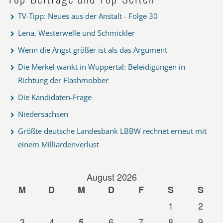
TV-Tipp: Neues aus der Anstalt - Folge 30
Lena, Westerwelle und Schmickler
Wenn die Angst größer ist als das Argument
Die Merkel wankt in Wuppertal: Beleidigungen in
Richtung der Flashmobber
Die Kandidaten-Frage
Niedersachsen
Größte deutsche Landesbank LBBW rechnet erneut mit
einem Milliardenverlust
August 2026
M
D
M
D
F
S
S
1
2
3
4
6
7
8
9
5