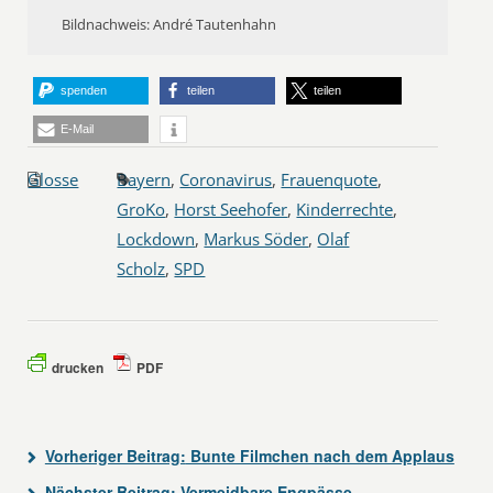
Bildnachweis: André Tautenhahn
spenden
teilen
teilen
E-Mail
Glosse
Bayern
,
Coronavirus
,
Frauenquote
,
GroKo
,
Horst Seehofer
,
Kinderrechte
,
Lockdown
,
Markus Söder
,
Olaf
Scholz
,
SPD
drucken
PDF
Vorheriger Beitrag:
Bunte Filmchen nach dem Applaus
Nächster Beitrag:
Vermeidbare Engpässe