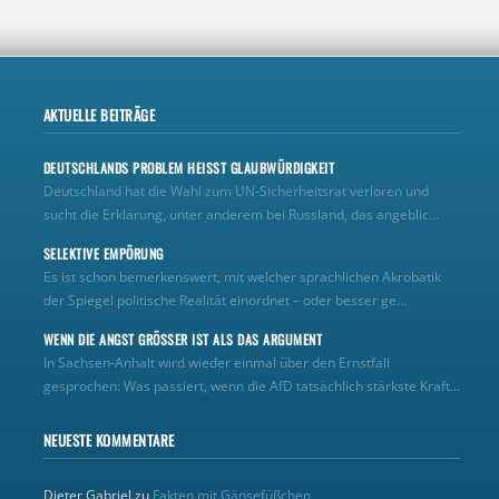
AKTUELLE BEITRÄGE
DEUTSCHLANDS PROBLEM HEISST GLAUBWÜRDIGKEIT
Deutschland hat die Wahl zum UN‑Sicherheitsrat verloren und
sucht die Erklärung, unter anderem bei Russland, das angeblic...
SELEKTIVE EMPÖRUNG
Es ist schon bemerkenswert, mit welcher sprachlichen Akrobatik
der Spiegel politische Realität einordnet – oder besser ge...
WENN DIE ANGST GRÖSSER IST ALS DAS ARGUMENT
In Sachsen-Anhalt wird wieder einmal über den Ernstfall
gesprochen: Was passiert, wenn die AfD tatsächlich stärkste Kraft...
NEUESTE KOMMENTARE
Dieter Gabriel
zu
Fakten mit Gänsefüßchen