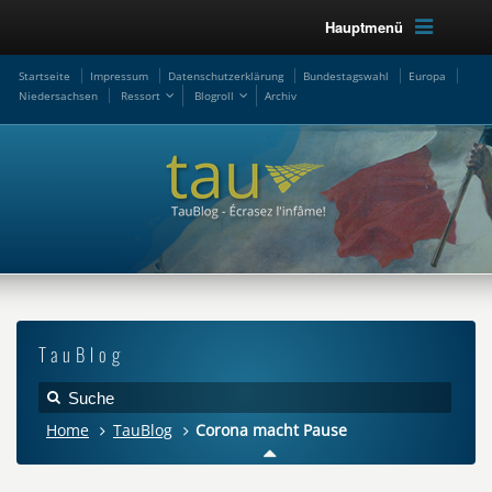
Hauptmenü
Startseite
Impressum
Datenschutzerklärung
Bundestagswahl
Europa
Niedersachsen
Ressort
Blogroll
Archiv
TauBlog
Home
TauBlog
Corona macht Pause