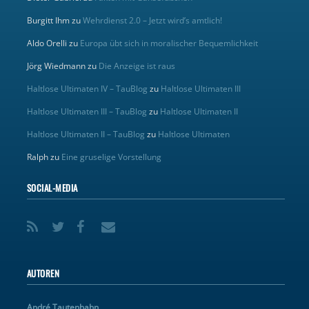
Burgitt Ihm
zu
Wehrdienst 2.0 – Jetzt wird’s amtlich!
Aldo Orelli
zu
Europa übt sich in moralischer Bequemlichkeit
Jörg Wiedmann
zu
Die Anzeige ist raus
Haltlose Ultimaten IV – TauBlog
zu
Haltlose Ultimaten III
Haltlose Ultimaten III – TauBlog
zu
Haltlose Ultimaten II
Haltlose Ultimaten II – TauBlog
zu
Haltlose Ultimaten
Ralph
zu
Eine gruselige Vorstellung
SOCIAL-MEDIA
AUTOREN
André Tautenhahn