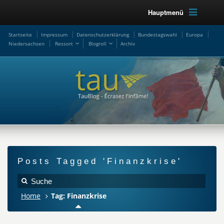
Hauptmenü
Startseite
Impressum
Datenschutzerklärung
Bundestagswahl
Europa
Niedersachsen
Ressort
Blogroll
Archiv
Posts Tagged 'Finanzkrise'
Home
Tag: Finanzkrise