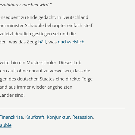
zahlbarer machen wird.“
onsequent zu Ende gedacht. In Deutschland
anzminister Schäuble behauptet einfach steif
uletzt deutlich gestiegen sei und die
den, was das Zeug
hält
, was
nachweislich
eiterhin ein Musterschüler. Dieses Lob
ern auf, ohne darauf zu verweisen, dass die
en des deutschen Staates eine direkte Folge
land aus immer wieder angeheizten
Länder sind.
Finanzkrise
,
Kaufkraft
,
Konjunktur
,
Rezession
,
äuble