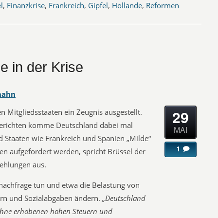
l
,
Finanzkrise
,
Frankreich
,
Gipfel
,
Hollande
,
Reformen
e in der Krise
hahn
29
 Mitgliedsstaaten ein Zeugnis ausgestellt.
richten komme Deutschland dabei mal
MAI
 Staaten wie Frankreich und Spanien „Milde“
1
en aufgefordert werden, spricht Brüssel der
fehlungen aus.
nachfrage tun und etwa die Belastung von
ern und Sozialabgaben ändern.
„Deutschland
löhne erhobenen hohen Steuern und