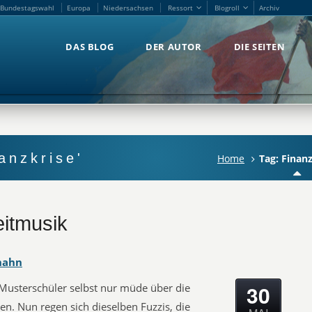
Bundestagswahl
Europa
Niedersachsen
Ressort
Blogroll
Archiv
Bundestagswahl
Europa
Niedersachsen
Ressort
Blogroll
Archiv
DAS BLOG
DER AUTOR
DIE SEITEN
DAS BLOG
DER AUTOR
DIE SEITEN
anzkrise'
Home
Tag: Finan
eitmusik
hahn
30
Musterschüler selbst nur müde über die
n. Nun regen sich dieselben Fuzzis, die