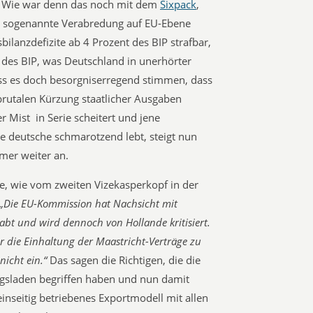
 Wie war denn das noch mit dem 
Sixpack
,
ls sogenannte Verabredung auf EU-Ebene
lanzdefizite ab 4 Prozent des BIP strafbar,
 des BIP, was Deutschland in unerhörter
s es doch besorgniserregend stimmen, dass
brutalen Kürzung staatlicher Ausgaben
r Mist in Serie scheitert und jene
ie deutsche schmarotzend lebt, steigt nun
mmer weiter an.
e, wie vom zweiten Vizekasperkopf in der
„Die EU-Kommission hat Nachsicht mit
abt und wird dennoch von Hollande kritisiert.
r die Einhaltung der Maastricht-Verträge zu
nicht ein.“
Das sagen die Richtigen, die die
ngsladen begriffen haben und nun damit
nseitig betriebenes Exportmodell mit allen