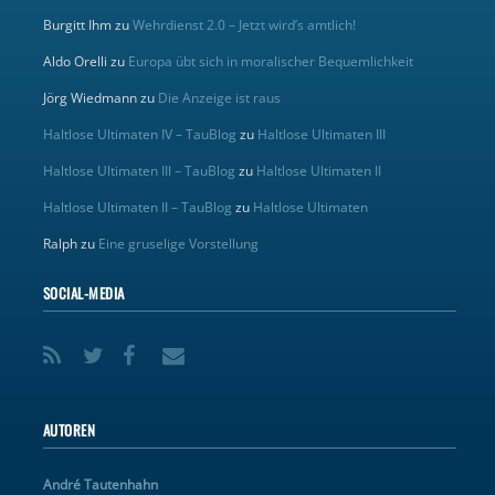
Burgitt Ihm
zu
Wehrdienst 2.0 – Jetzt wird’s amtlich!
Aldo Orelli
zu
Europa übt sich in moralischer Bequemlichkeit
Jörg Wiedmann
zu
Die Anzeige ist raus
Haltlose Ultimaten IV – TauBlog
zu
Haltlose Ultimaten III
Haltlose Ultimaten III – TauBlog
zu
Haltlose Ultimaten II
Haltlose Ultimaten II – TauBlog
zu
Haltlose Ultimaten
Ralph
zu
Eine gruselige Vorstellung
SOCIAL-MEDIA
AUTOREN
André Tautenhahn