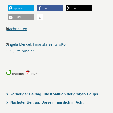
spenden
teilen
teilen
E-Mail
Nachrichten
Angela Merkel
,
Finanzkrise
,
GroKo
,
SPD
,
Steinmeier
drucken
PDF
Vorheriger Beitrag:
Die Koalition der großen Coups
Nächster Beitrag:
Börse nimm dich in Acht