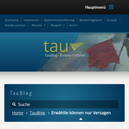
Hauptmenü
Startseite
Impressum
Datenschutzerklärung
Bundestagswahl
Europa
Niedersachsen
Ressort
Blogroll
Archiv
TauBlog
Home
TauBlog
Erwählte können nur Versagen