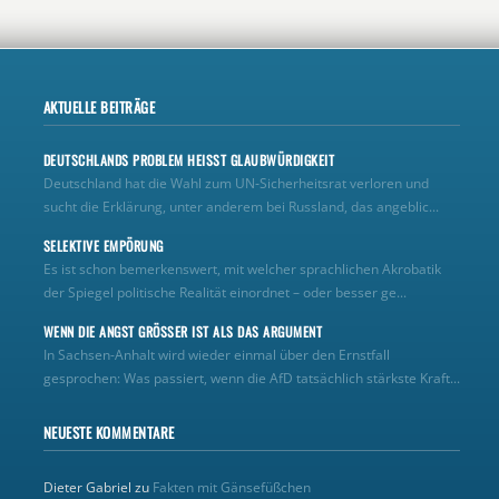
AKTUELLE BEITRÄGE
DEUTSCHLANDS PROBLEM HEISST GLAUBWÜRDIGKEIT
Deutschland hat die Wahl zum UN‑Sicherheitsrat verloren und
sucht die Erklärung, unter anderem bei Russland, das angeblic...
SELEKTIVE EMPÖRUNG
Es ist schon bemerkenswert, mit welcher sprachlichen Akrobatik
der Spiegel politische Realität einordnet – oder besser ge...
WENN DIE ANGST GRÖSSER IST ALS DAS ARGUMENT
In Sachsen-Anhalt wird wieder einmal über den Ernstfall
gesprochen: Was passiert, wenn die AfD tatsächlich stärkste Kraft...
NEUESTE KOMMENTARE
Dieter Gabriel
zu
Fakten mit Gänsefüßchen