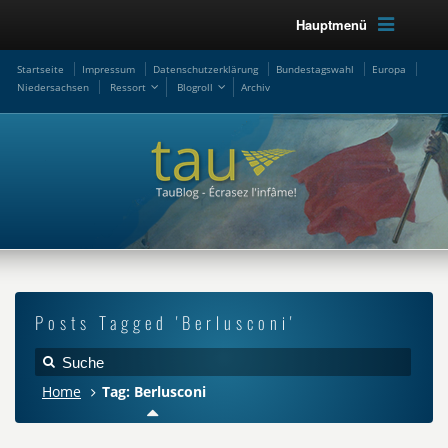
Hauptmenü
Startseite
Impressum
Datenschutzerklärung
Bundestagswahl
Europa
Niedersachsen
Ressort
Blogroll
Archiv
Posts Tagged 'Berlusconi'
Home
Tag: Berlusconi