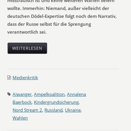
misstrauisch ist und keine weiteren Waffen liefern
wollte. Immerhin: Niemand, außer vielleicht der
deutschen Dödel-Expertise folgt noch dem Narrativ,
dass der Russe selbst für die Sprengung
verantwortlich sei.
WEITERLESEN
Medienkritik
Aiwanger
,
Ampelkoalition
,
Annalena
Baerbock
,
Kindergrundsicherung
,
Nord Stream 2
,
Russland
,
Ukraine
,
Wahlen