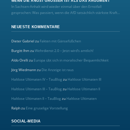
WENN DIE ANGST GRÖSSER IST ALS DAS ARGUMENT
In Sachsen-Anhalt wird wieder einmal über den Ernstfall
gesprochen: Was passiert, wenn die AfD tatsächlich stärkste Kraft...
NEUESTE KOMMENTARE
Dieter Gabriel
zu
Fakten mit Gänsefüßchen
Burgitt Ihm
zu
Wehrdienst 2.0 – Jetzt wird’s amtlich!
Aldo Orelli
zu
Europa übt sich in moralischer Bequemlichkeit
Jörg Wiedmann
zu
Die Anzeige ist raus
Haltlose Ultimaten IV – TauBlog
zu
Haltlose Ultimaten III
Haltlose Ultimaten III – TauBlog
zu
Haltlose Ultimaten II
Haltlose Ultimaten II – TauBlog
zu
Haltlose Ultimaten
Ralph
zu
Eine gruselige Vorstellung
SOCIAL-MEDIA