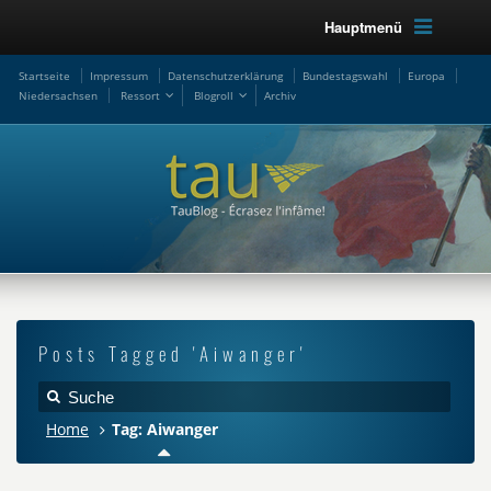
Hauptmenü
Startseite
Impressum
Datenschutzerklärung
Bundestagswahl
Europa
Niedersachsen
Ressort
Blogroll
Archiv
Posts Tagged 'Aiwanger'
Home
Tag: Aiwanger