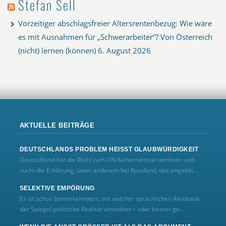
Stefan Sell
Vorzeitiger abschlagsfreier Altersrentenbezug: Wie wäre
es mit Ausnahmen für „Schwerarbeiter“? Von Österreich
(nicht) lernen (können)
6. August 2026
AKTUELLE BEITRÄGE
DEUTSCHLANDS PROBLEM HEISST GLAUBWÜRDIGKEIT
Deutschland hat die Wahl zum UN‑Sicherheitsrat verloren und
sucht die Erklärung, unter anderem bei Russland, das angeblic...
SELEKTIVE EMPÖRUNG
Es ist schon bemerkenswert, mit welcher sprachlichen Akrobatik
der Spiegel politische Realität einordnet – oder besser ge...