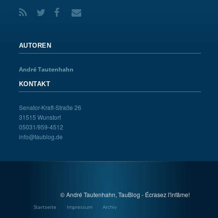
AUTOREN
André Tautenhahn
KONTAKT
Senator-Kraft-Straße 26
31515 Wunstorf
05031/959-4512
info@taublog.de
© André Tautenhahn, TauBlog - Écrasez l'infâme!
Startseite
Impressum
Archiv