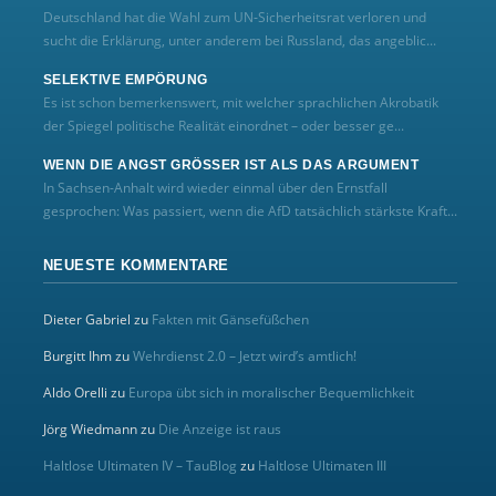
Deutschland hat die Wahl zum UN‑Sicherheitsrat verloren und
sucht die Erklärung, unter anderem bei Russland, das angeblic...
SELEKTIVE EMPÖRUNG
Es ist schon bemerkenswert, mit welcher sprachlichen Akrobatik
der Spiegel politische Realität einordnet – oder besser ge...
WENN DIE ANGST GRÖSSER IST ALS DAS ARGUMENT
In Sachsen-Anhalt wird wieder einmal über den Ernstfall
gesprochen: Was passiert, wenn die AfD tatsächlich stärkste Kraft...
NEUESTE KOMMENTARE
Dieter Gabriel
zu
Fakten mit Gänsefüßchen
Burgitt Ihm
zu
Wehrdienst 2.0 – Jetzt wird’s amtlich!
Aldo Orelli
zu
Europa übt sich in moralischer Bequemlichkeit
Jörg Wiedmann
zu
Die Anzeige ist raus
Haltlose Ultimaten IV – TauBlog
zu
Haltlose Ultimaten III