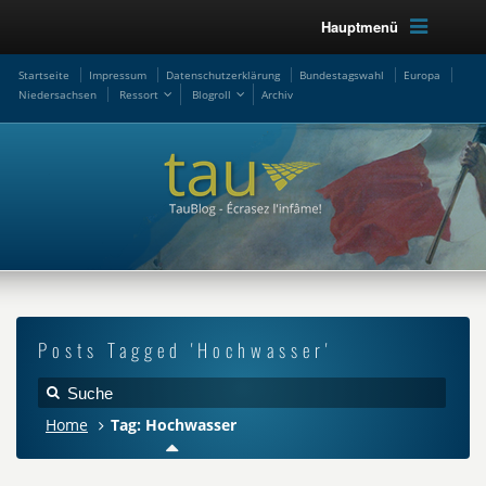
Hauptmenü
Startseite
Impressum
Datenschutzerklärung
Bundestagswahl
Europa
Niedersachsen
Ressort
Blogroll
Archiv
Posts Tagged 'Hochwasser'
Home
Tag: Hochwasser