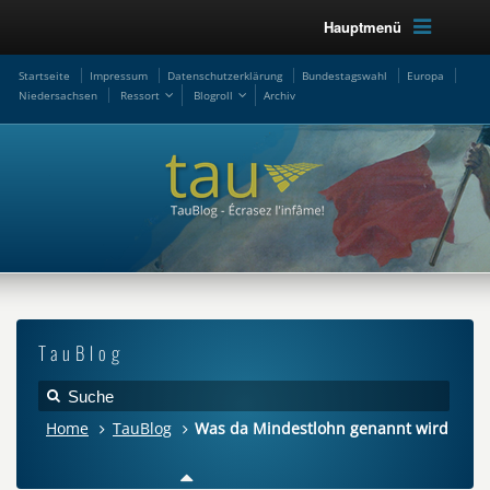
Hauptmenü
Startseite
Impressum
Datenschutzerklärung
Bundestagswahl
Europa
Niedersachsen
Ressort
Blogroll
Archiv
TauBlog
Home
TauBlog
Was da Mindestlohn genannt wird