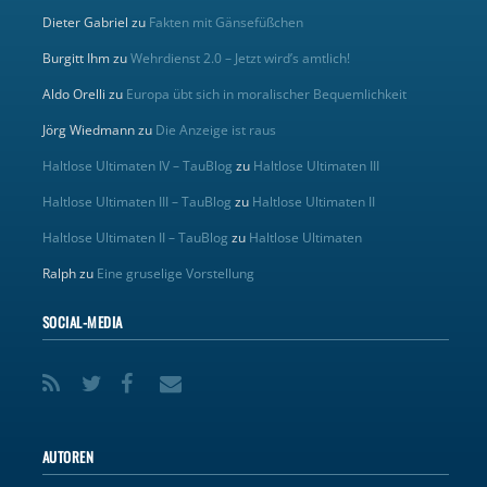
Dieter Gabriel
zu
Fakten mit Gänsefüßchen
Burgitt Ihm
zu
Wehrdienst 2.0 – Jetzt wird’s amtlich!
Aldo Orelli
zu
Europa übt sich in moralischer Bequemlichkeit
Jörg Wiedmann
zu
Die Anzeige ist raus
Haltlose Ultimaten IV – TauBlog
zu
Haltlose Ultimaten III
Haltlose Ultimaten III – TauBlog
zu
Haltlose Ultimaten II
Haltlose Ultimaten II – TauBlog
zu
Haltlose Ultimaten
Ralph
zu
Eine gruselige Vorstellung
SOCIAL-MEDIA
AUTOREN