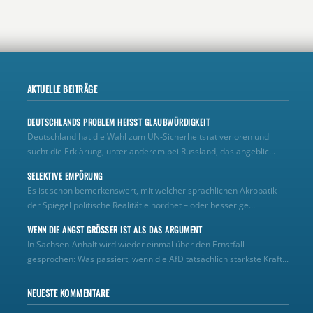
AKTUELLE BEITRÄGE
DEUTSCHLANDS PROBLEM HEISST GLAUBWÜRDIGKEIT
Deutschland hat die Wahl zum UN‑Sicherheitsrat verloren und
sucht die Erklärung, unter anderem bei Russland, das angeblic...
SELEKTIVE EMPÖRUNG
Es ist schon bemerkenswert, mit welcher sprachlichen Akrobatik
der Spiegel politische Realität einordnet – oder besser ge...
WENN DIE ANGST GRÖSSER IST ALS DAS ARGUMENT
In Sachsen-Anhalt wird wieder einmal über den Ernstfall
gesprochen: Was passiert, wenn die AfD tatsächlich stärkste Kraft...
NEUESTE KOMMENTARE