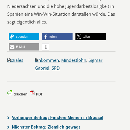
Niedersachsen und die hohe Jugendarbeitslosigkeit in
Spanien eine Win-Win-Situation darstellen würde. Das
sagt eigentlich alles.
spenden
teilen
teilen
E-Mail
Soziales
Einkommen
,
Mindestlohn
,
Sigmar
Gabriel
,
SPD
drucken
PDF
Vorheriger Beitrag:
Finstere Mienen in Brüssel
Nächster Beitrag:
Ziemlich gewagt