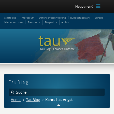
Hauptmenü
Startseite
Impressum
Datenschutzerklärung
Bundestagswahl
Europa
Niedersachsen
Ressort
Blogroll
Archiv
TauBlog
Home
TauBlog
Kahrs hat Angst