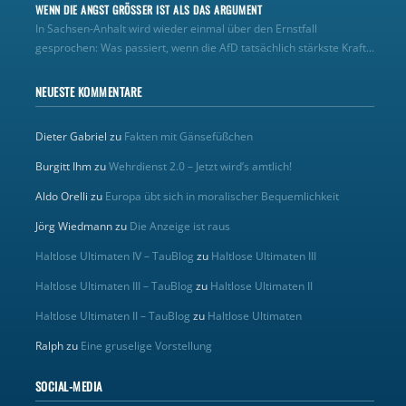
WENN DIE ANGST GRÖSSER IST ALS DAS ARGUMENT
In Sachsen-Anhalt wird wieder einmal über den Ernstfall
gesprochen: Was passiert, wenn die AfD tatsächlich stärkste Kraft...
NEUESTE KOMMENTARE
Dieter Gabriel
zu
Fakten mit Gänsefüßchen
Burgitt Ihm
zu
Wehrdienst 2.0 – Jetzt wird’s amtlich!
Aldo Orelli
zu
Europa übt sich in moralischer Bequemlichkeit
Jörg Wiedmann
zu
Die Anzeige ist raus
Haltlose Ultimaten IV – TauBlog
zu
Haltlose Ultimaten III
Haltlose Ultimaten III – TauBlog
zu
Haltlose Ultimaten II
Haltlose Ultimaten II – TauBlog
zu
Haltlose Ultimaten
Ralph
zu
Eine gruselige Vorstellung
SOCIAL-MEDIA