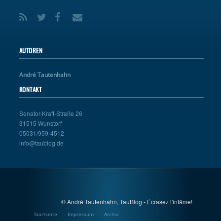
AUTOREN
André Tautenhahn
KONTAKT
Senator-Kraft-Straße 26
31515 Wunstorf
05031/959-4512
info@taublog.de
© André Tautenhahn, TauBlog - Écrasez l'infâme!
Startseite
Impressum
Archiv