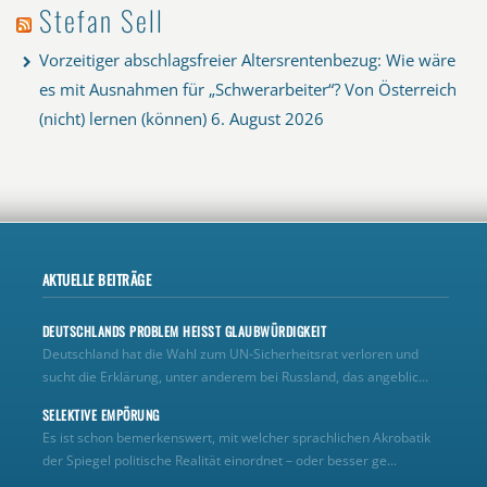
Stefan Sell
Vorzeitiger abschlagsfreier Altersrentenbezug: Wie wäre
es mit Ausnahmen für „Schwerarbeiter“? Von Österreich
(nicht) lernen (können)
6. August 2026
AKTUELLE BEITRÄGE
DEUTSCHLANDS PROBLEM HEISST GLAUBWÜRDIGKEIT
Deutschland hat die Wahl zum UN‑Sicherheitsrat verloren und
sucht die Erklärung, unter anderem bei Russland, das angeblic...
SELEKTIVE EMPÖRUNG
Es ist schon bemerkenswert, mit welcher sprachlichen Akrobatik
der Spiegel politische Realität einordnet – oder besser ge...