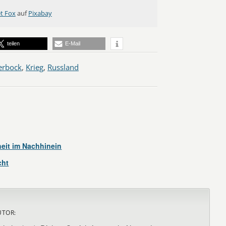
t Fox
auf
Pixabay
teilen
E-Mail
erbock
,
Krieg
,
Russland
eit im Nachhinein
cht
UTOR: