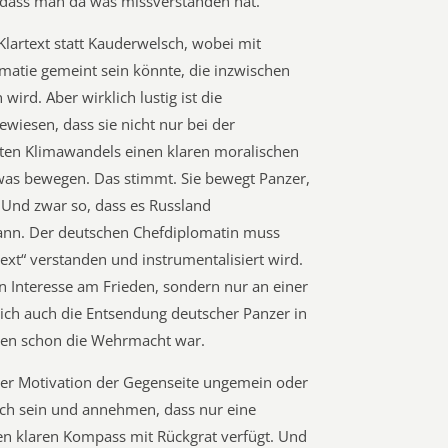
, dass man da was missverstanden hat.
Klartext statt Kauderwelsch, wobei mit
matie gemeint sein könnte, die inzwischen
wird. Aber wirklich lustig ist die
iesen, dass sie nicht nur bei der
n Klimawandels einen klaren moralischen
was bewegen. Das stimmt. Sie bewegt Panzer,
. Und zwar so, dass es Russland
ann. Der deutschen Chefdiplomatin muss
text“ verstanden und instrumentalisiert wird.
ein Interesse am Frieden, sondern nur an einer
lich auch die Entsendung deutscher Panzer in
hren schon die Wehrmacht war.
 der Motivation der Gegenseite ungemein oder
ich sein und annehmen, dass nur eine
en klaren Kompass mit Rückgrat verfügt. Und