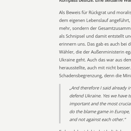
Kompass besitze.
Eine seltsame W
Als Beweis für Rückgrat und moral
dem eigenen Lebenslauf angeführt, 
mehr, sondern der Gesamtzusammen
als Schnipsel und damit entstellt u
erinnern uns. Das gab es auch bei 
Wähler, die der Außenministerin eg
Ukraine geht. Auch das war aus de
herausstellte, auch mit nicht besser
Schadensbegrenzung, denn die Minis
„And therefore I said already i
defend Ukraine. Yes we have t
important and the most crucial
do the blame game in Europe, 
and not against each other.“