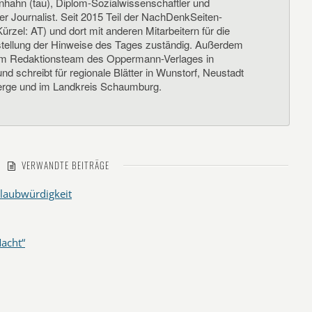
nhahn (tau), Diplom-Sozialwissenschaftler und
her Journalist. Seit 2015 Teil der NachDenkSeiten-
ürzel: AT) und dort mit anderen Mitarbeitern für die
llung der Hinweise des Tages zuständig. Außerdem
um Redaktionsteam des Oppermann-Verlages in
d schreibt für regionale Blätter in Wunstorf, Neustadt
rge und im Landkreis Schaumburg.
VERWANDTE BEITRÄGE
laubwürdigkeit
acht“