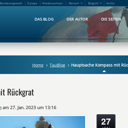
Bundestagswahl
Europa
Niedersachsen
Ressort
Blogroll
Archiv
Bundestagswahl
Europa
Niedersachsen
Ressort
Blogroll
Archiv
DAS BLOG
DER AUTOR
DIE SEITEN
DAS BLOG
DER AUTOR
DIE SEITEN
Home
TauBlog
Hauptsache Kompass mit Rüc
it Rückgrat
n
am 27. Jan. 2023 um 13:16
27