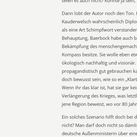
seien es auch nicht? Könnte ja sein
Dann lobt der Autor noch den Ton. 
Kauderwelsch wahrscheinlich Diplo
als eine Art Schimpfwort verstanden 
Behauptung, Baerbock habe auch bew
Bekämpfung des menschengemachte
Kompass besitze. Sie wolle eben et
ökologisch nachhaltig und visionär
propagandistisch gut gebrauchen k
doch bewusst sein, wie so ein „Klar
Wenn ihr das klar ist, hat sie gar k
Verlängerung des Krieges, was letzt
jene Region beweist, wo vor 80 Ja
Ein solches Szenario hilft doch bei
nicht? Man darf doch nicht so däml
deutsche Außenministerin über ein