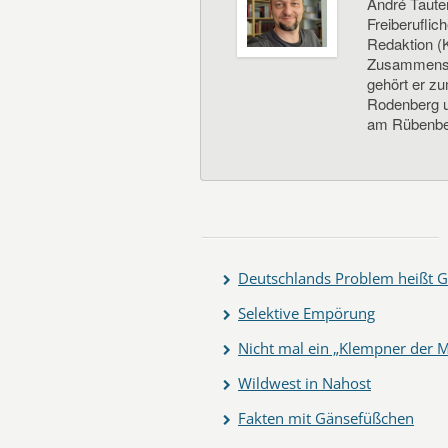
André Taute
Freiberuflic
Redaktion (K
Zusammenste
gehört er z
Rodenberg un
am Rübenbe
Deutschlands Problem heißt G
Selektive Empörung
Nicht mal ein „Klempner der M
Wildwest in Nahost
Fakten mit Gänsefüßchen