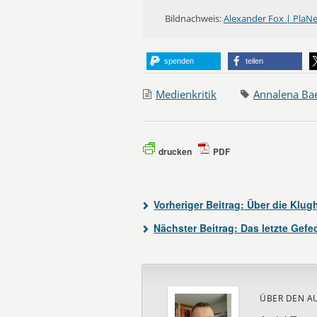
Bildnachweis:
Alexander Fox | PlaNe
spenden
teilen
Medienkritik
Annalena Ba
drucken
PDF
Vorheriger Beitrag:
Über die Klugh
Nächster Beitrag:
Das letzte Gefe
ÜBER DEN A