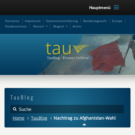
Hauptmenü
Startseite
Impressum
Datenschutzerklärung
Bundestagswahl
Europa
Niedersachsen
Ressort
Blogroll
Archiv
TauBlog
Home
TauBlog
Nachtrag zu Afghanistan-Wahl