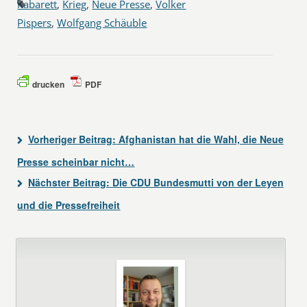
Kabarett
,
Krieg
,
Neue Presse
,
Volker
Pispers
,
Wolfgang Schäuble
drucken
PDF
Vorheriger Beitrag:
Afghanistan hat die Wahl, die Neue
Presse scheinbar nicht…
Nächster Beitrag:
Die CDU Bundesmutti von der Leyen
und die Pressefreiheit