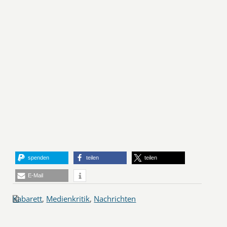
spenden
teilen
teilen
E-Mail
Kabarett
,
Medienkritik
,
Nachrichten