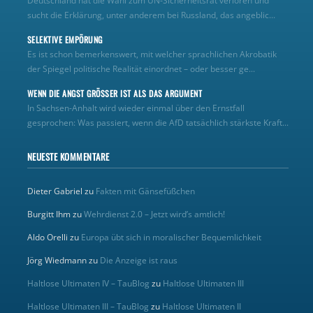
Deutschland hat die Wahl zum UN‑Sicherheitsrat verloren und
sucht die Erklärung, unter anderem bei Russland, das angeblic...
SELEKTIVE EMPÖRUNG
Es ist schon bemerkenswert, mit welcher sprachlichen Akrobatik
der Spiegel politische Realität einordnet – oder besser ge...
WENN DIE ANGST GRÖSSER IST ALS DAS ARGUMENT
In Sachsen-Anhalt wird wieder einmal über den Ernstfall
gesprochen: Was passiert, wenn die AfD tatsächlich stärkste Kraft...
NEUESTE KOMMENTARE
Dieter Gabriel
zu
Fakten mit Gänsefüßchen
Burgitt Ihm
zu
Wehrdienst 2.0 – Jetzt wird’s amtlich!
Aldo Orelli
zu
Europa übt sich in moralischer Bequemlichkeit
Jörg Wiedmann
zu
Die Anzeige ist raus
Haltlose Ultimaten IV – TauBlog
zu
Haltlose Ultimaten III
Haltlose Ultimaten III – TauBlog
zu
Haltlose Ultimaten II