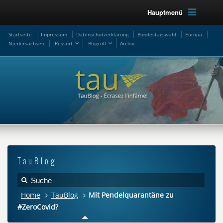
Hauptmenü
Startseite
Impressum
Datenschutzerklärung
Bundestagswahl
Europa
Niedersachsen
Ressort
Blogroll
Archiv
TauBlog
Home
TauBlog
Mit Pendelquarantäne zu
#ZeroCovid?