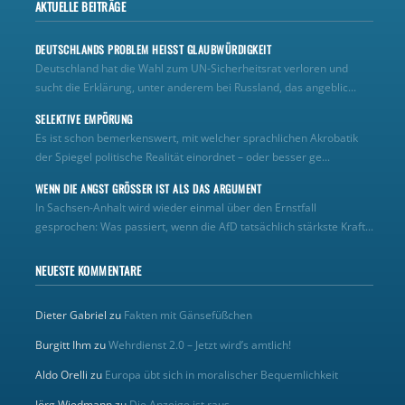
AKTUELLE BEITRÄGE
DEUTSCHLANDS PROBLEM HEISST GLAUBWÜRDIGKEIT
Deutschland hat die Wahl zum UN‑Sicherheitsrat verloren und
sucht die Erklärung, unter anderem bei Russland, das angeblic...
SELEKTIVE EMPÖRUNG
Es ist schon bemerkenswert, mit welcher sprachlichen Akrobatik
der Spiegel politische Realität einordnet – oder besser ge...
WENN DIE ANGST GRÖSSER IST ALS DAS ARGUMENT
In Sachsen-Anhalt wird wieder einmal über den Ernstfall
gesprochen: Was passiert, wenn die AfD tatsächlich stärkste Kraft...
NEUESTE KOMMENTARE
Dieter Gabriel
zu
Fakten mit Gänsefüßchen
Burgitt Ihm
zu
Wehrdienst 2.0 – Jetzt wird’s amtlich!
Aldo Orelli
zu
Europa übt sich in moralischer Bequemlichkeit
Jörg Wiedmann
zu
Die Anzeige ist raus