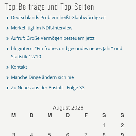
Top-Beiträge und Top-Seiten
Deutschlands Problem heißt Glaubwürdigkeit
Merkel lügt im NDR-Interview
Aufruf: Große Vermögen besteuern jetzt!
blogintern: "Ein frohes und gesundes neues Jahr" und
Statistik 12/10
Kontakt
Manche Dinge ändern sich nie
Zu Neues aus der Anstalt - Folge 33
August 2026
M
D
M
D
F
S
S
1
2
3
4
5
6
7
8
9