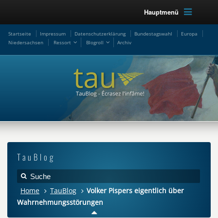
Hauptmenü
Startseite
Impressum
Datenschutzerklärung
Bundestagswahl
Europa
Niedersachsen
Ressort
Blogroll
Archiv
TauBlog
Home
TauBlog
Volker Pispers eigentlich über
Wahrnehmungsstörungen