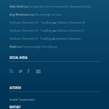
Aldo Orelli
zu
Europa übt sich in moralischer Bequemlichkeit
Jörg Wiedmann
zu
Die Anzeige ist raus
Haltlose Ultimaten IV – TauBlog
zu
Haltlose Ultimaten III
Haltlose Ultimaten III – TauBlog
zu
Haltlose Ultimaten II
Haltlose Ultimaten II – TauBlog
zu
Haltlose Ultimaten
Ralph
zu
Eine gruselige Vorstellung
SOCIAL-MEDIA
AUTOREN
André Tautenhahn
KONTAKT