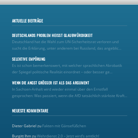
AKTUELLE BEITRÄGE
DEUTSCHLANDS PROBLEM HEISST GLAUBWÜRDIGKEIT
Deutschland hat die Wahl zum UN‑Sicherheitsrat verloren und
sucht die Erklärung, unter anderem bei Russland, das angeblic...
SELEKTIVE EMPÖRUNG
Es ist schon bemerkenswert, mit welcher sprachlichen Akrobatik
der Spiegel politische Realität einordnet – oder besser ge...
WENN DIE ANGST GRÖSSER IST ALS DAS ARGUMENT
In Sachsen-Anhalt wird wieder einmal über den Ernstfall
gesprochen: Was passiert, wenn die AfD tatsächlich stärkste Kraft...
NEUESTE KOMMENTARE
Dieter Gabriel
zu
Fakten mit Gänsefüßchen
Burgitt Ihm
zu
Wehrdienst 2.0 – Jetzt wird’s amtlich!