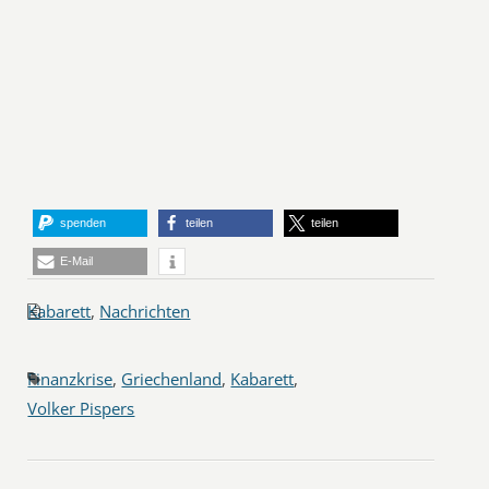
spenden
teilen
teilen
E-Mail
Kabarett
,
Nachrichten
Finanzkrise
,
Griechenland
,
Kabarett
,
Volker Pispers