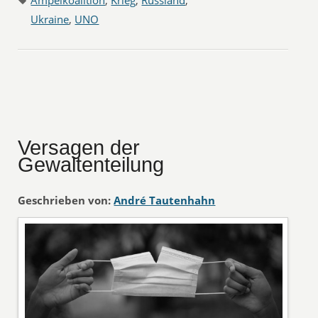
Ampelkoalition
,
Krieg
,
Russland
,
Ukraine
,
UNO
Versagen der
Gewaltenteilung
Geschrieben von:
André Tautenhahn