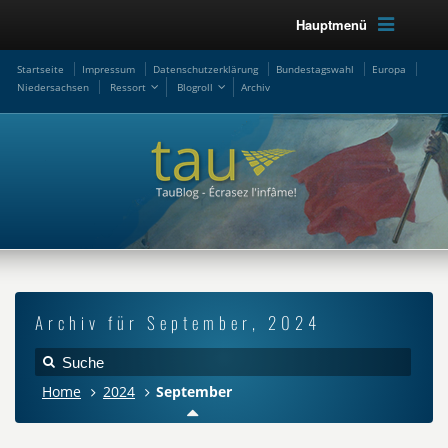
Hauptmenü
Startseite
Impressum
Datenschutzerklärung
Bundestagswahl
Europa
Niedersachsen
Ressort
Blogroll
Archiv
Archiv für September, 2024
Home
2024
September