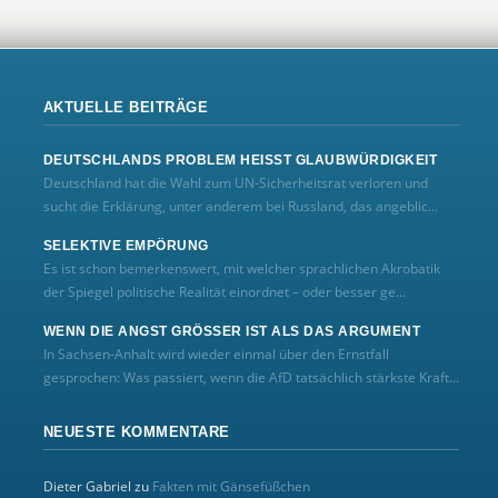
AKTUELLE BEITRÄGE
DEUTSCHLANDS PROBLEM HEISST GLAUBWÜRDIGKEIT
Deutschland hat die Wahl zum UN‑Sicherheitsrat verloren und
sucht die Erklärung, unter anderem bei Russland, das angeblic...
SELEKTIVE EMPÖRUNG
Es ist schon bemerkenswert, mit welcher sprachlichen Akrobatik
der Spiegel politische Realität einordnet – oder besser ge...
WENN DIE ANGST GRÖSSER IST ALS DAS ARGUMENT
In Sachsen-Anhalt wird wieder einmal über den Ernstfall
gesprochen: Was passiert, wenn die AfD tatsächlich stärkste Kraft...
NEUESTE KOMMENTARE
Dieter Gabriel
zu
Fakten mit Gänsefüßchen