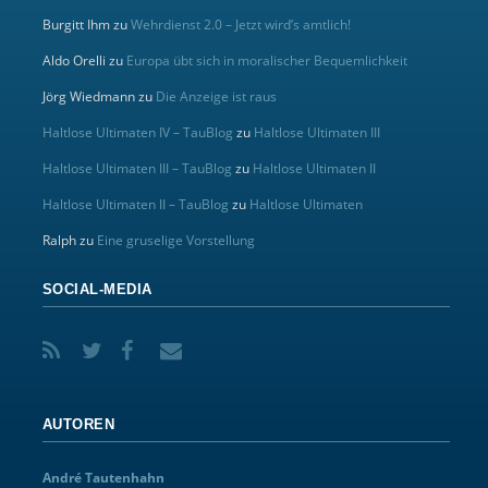
Burgitt Ihm
zu
Wehrdienst 2.0 – Jetzt wird’s amtlich!
Aldo Orelli
zu
Europa übt sich in moralischer Bequemlichkeit
Jörg Wiedmann
zu
Die Anzeige ist raus
Haltlose Ultimaten IV – TauBlog
zu
Haltlose Ultimaten III
Haltlose Ultimaten III – TauBlog
zu
Haltlose Ultimaten II
Haltlose Ultimaten II – TauBlog
zu
Haltlose Ultimaten
Ralph
zu
Eine gruselige Vorstellung
SOCIAL-MEDIA
AUTOREN
André Tautenhahn