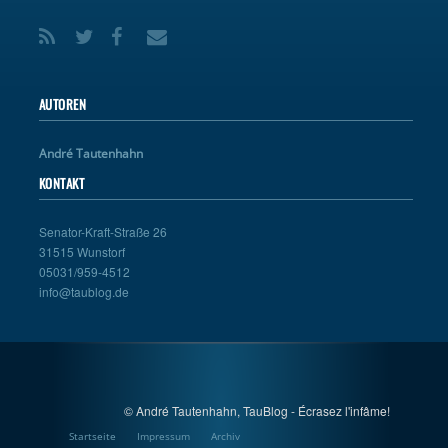
AUTOREN
André Tautenhahn
KONTAKT
Senator-Kraft-Straße 26
31515 Wunstorf
05031/959-4512
info@taublog.de
© André Tautenhahn, TauBlog - Écrasez l'infâme!
Startseite
Impressum
Archiv