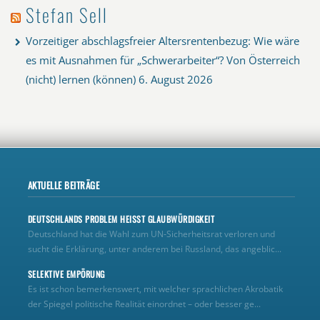
Stefan Sell
Vorzeitiger abschlagsfreier Altersrentenbezug: Wie wäre
es mit Ausnahmen für „Schwerarbeiter“? Von Österreich
(nicht) lernen (können)
6. August 2026
AKTUELLE BEITRÄGE
DEUTSCHLANDS PROBLEM HEISST GLAUBWÜRDIGKEIT
Deutschland hat die Wahl zum UN‑Sicherheitsrat verloren und
sucht die Erklärung, unter anderem bei Russland, das angeblic...
SELEKTIVE EMPÖRUNG
Es ist schon bemerkenswert, mit welcher sprachlichen Akrobatik
der Spiegel politische Realität einordnet – oder besser ge...