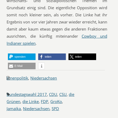
wirtschafts- und sozialpolitischen Themen im
Grundsatz einig sind. Die eigentliche Opposition wird
somit noch kleiner sein, als vorher. Die Linke hat ihr
Ergebnis von vor vier Jahren zwar wieder erreicht, kann
damit aber kaum etwas gegen die anderen Fraktionen
ausrichten, die künftig miteinander
Cowboy und
Indianer spielen
.
spenden
teilen
teilen
E-Mail
Innenpolitik
,
Niedersachsen
Bundestagswahl 2017
,
CDU
,
CSU
,
die
Grünen
,
die Linke
,
FDP
,
GroKo
,
Jamaika
,
Niedersachsen
,
SPD