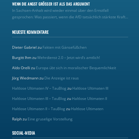
WENN DIE ANGST GRÖSSER IST ALS DAS ARGUMENT
In Sachsen-Anhalt wird wieder einmal über den Ernstfall
gesprochen: Was passiert, wenn die AfD tatsächlich stärkste Kraft...
NEUESTE KOMMENTARE
Dieter Gabriel
zu
Fakten mit Gänsefüßchen
Burgitt Ihm
zu
Wehrdienst 2.0 – Jetzt wird’s amtlich!
Aldo Orelli
zu
Europa übt sich in moralischer Bequemlichkeit
Jörg Wiedmann
zu
Die Anzeige ist raus
Haltlose Ultimaten IV – TauBlog
zu
Haltlose Ultimaten III
Haltlose Ultimaten III – TauBlog
zu
Haltlose Ultimaten II
Haltlose Ultimaten II – TauBlog
zu
Haltlose Ultimaten
Ralph
zu
Eine gruselige Vorstellung
SOCIAL-MEDIA