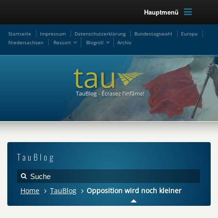
Hauptmenü
Startseite
Impressum
Datenschutzerklärung
Bundestagswahl
Europa
Niedersachsen
Ressort
Blogroll
Archiv
TauBlog
Home
TauBlog
Opposition wird noch kleiner