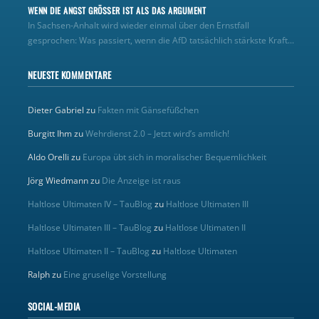
WENN DIE ANGST GRÖSSER IST ALS DAS ARGUMENT
In Sachsen-Anhalt wird wieder einmal über den Ernstfall
gesprochen: Was passiert, wenn die AfD tatsächlich stärkste Kraft...
NEUESTE KOMMENTARE
Dieter Gabriel
zu
Fakten mit Gänsefüßchen
Burgitt Ihm
zu
Wehrdienst 2.0 – Jetzt wird’s amtlich!
Aldo Orelli
zu
Europa übt sich in moralischer Bequemlichkeit
Jörg Wiedmann
zu
Die Anzeige ist raus
Haltlose Ultimaten IV – TauBlog
zu
Haltlose Ultimaten III
Haltlose Ultimaten III – TauBlog
zu
Haltlose Ultimaten II
Haltlose Ultimaten II – TauBlog
zu
Haltlose Ultimaten
Ralph
zu
Eine gruselige Vorstellung
SOCIAL-MEDIA