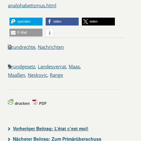
analphabetismus.html
spenden
teilen
teilen
E-Mail
Grundrechte
,
Nachrichten
Grundgesetz
,
Landesverrat
,
Maas
,
Maaßen
,
Neskovic
,
Range
drucken
PDF
Vorheriger Beitrag:
L’état c’est moi!
Nächster Beitrag:
Zum Primärüberschuss