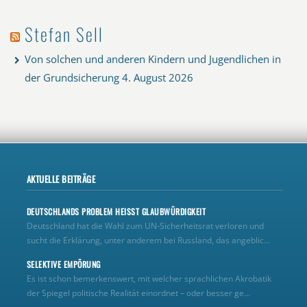
Stefan Sell
Von solchen und anderen Kindern und Jugendlichen in
der Grundsicherung
4. August 2026
AKTUELLE BEITRÄGE
DEUTSCHLANDS PROBLEM HEISST GLAUBWÜRDIGKEIT
Deutschland hat die Wahl zum UN‑Sicherheitsrat verloren und
sucht die Erklärung, unter anderem bei Russland, das angeblic...
SELEKTIVE EMPÖRUNG
Es ist schon bemerkenswert, mit welcher sprachlichen Akrobatik
der Spiegel politische Realität einordnet – oder besser ge...