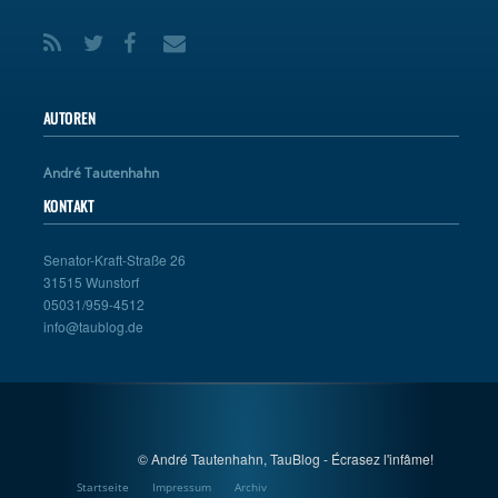
AUTOREN
André Tautenhahn
KONTAKT
Senator-Kraft-Straße 26
31515 Wunstorf
05031/959-4512
info@taublog.de
© André Tautenhahn, TauBlog - Écrasez l'infâme!
Startseite
Impressum
Archiv