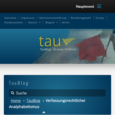
Hauptmenü
Startseite
Impressum
Datenschutzerklärung
Bundestagswahl
Europa
Niedersachsen
Ressort
Blogroll
Archiv
TauBlog
Home
TauBlog
Verfassungsrechtlicher
Analphabetismus