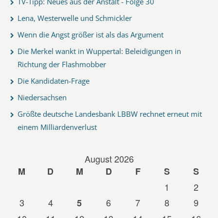
TV-Tipp: Neues aus der Anstalt - Folge 30
Lena, Westerwelle und Schmickler
Wenn die Angst größer ist als das Argument
Die Merkel wankt in Wuppertal: Beleidigungen in
Richtung der Flashmobber
Die Kandidaten-Frage
Niedersachsen
Größte deutsche Landesbank LBBW rechnet erneut mit
einem Milliardenverlust
August 2026
M
D
M
D
F
S
S
1
2
3
4
6
7
8
9
5