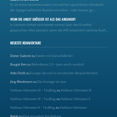
Es ist schon bemerkenswert, mit welcher sprachlichen Akrobatik
der Spiegel politische Realität einordnet – oder besser ge...
WENN DIE ANGST GRÖSSER IST ALS DAS ARGUMENT
In Sachsen-Anhalt wird wieder einmal über den Ernstfall
gesprochen: Was passiert, wenn die AfD tatsächlich stärkste Kraft...
NEUESTE KOMMENTARE
Dieter Gabriel
zu
Fakten mit Gänsefüßchen
Burgitt Ihm
zu
Wehrdienst 2.0 – Jetzt wird’s amtlich!
Aldo Orelli
zu
Europa übt sich in moralischer Bequemlichkeit
Jörg Wiedmann
zu
Die Anzeige ist raus
Haltlose Ultimaten IV – TauBlog
zu
Haltlose Ultimaten III
Haltlose Ultimaten III – TauBlog
zu
Haltlose Ultimaten II
Haltlose Ultimaten II – TauBlog
zu
Haltlose Ultimaten
Ralph
zu
Eine gruselige Vorstellung