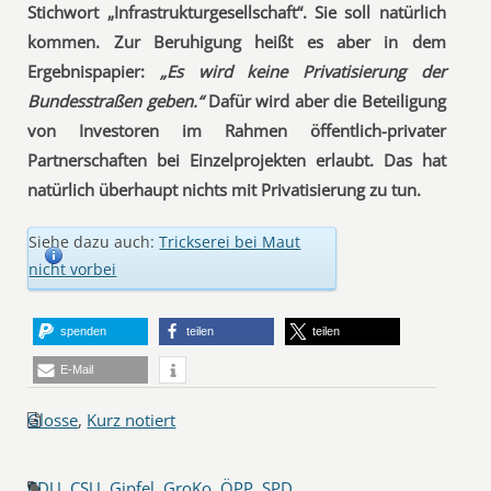
Stichwort „Infrastrukturgesellschaft“. Sie soll natürlich
kommen. Zur Beruhigung heißt es aber in dem
Ergebnispapier:
„Es wird keine Privatisierung der
Bundesstraßen geben.“
Dafür wird aber die Beteiligung
von Investoren im Rahmen öffentlich-privater
Partnerschaften bei Einzelprojekten erlaubt. Das hat
natürlich überhaupt nichts mit Privatisierung zu tun.
Siehe dazu auch:
Trickserei bei Maut
nicht vorbei
spenden
teilen
teilen
E-Mail
Glosse
,
Kurz notiert
CDU
,
CSU
,
Gipfel
,
GroKo
,
ÖPP
,
SPD