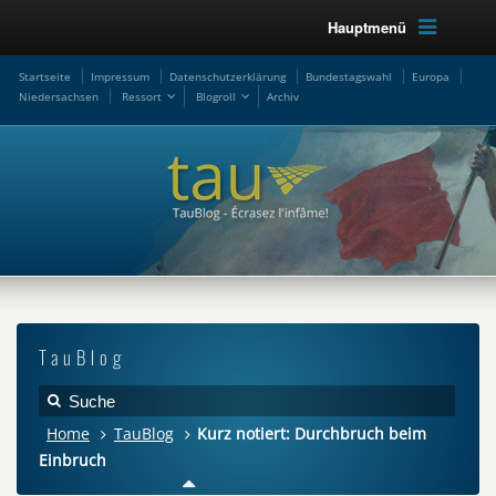
Hauptmenü
Startseite
Impressum
Datenschutzerklärung
Bundestagswahl
Europa
Niedersachsen
Ressort
Blogroll
Archiv
TauBlog
Home
TauBlog
Kurz notiert: Durchbruch beim
Einbruch