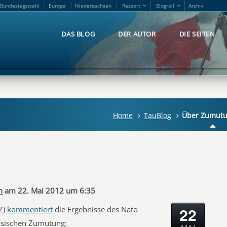
Bundestagswahl
Europa
Niedersachsen
Ressort
Blogroll
Archiv
Bundestagswahl
Europa
Niedersachsen
Ressort
Blogroll
Archiv
DAS BLOG
DER AUTOR
DIE SEITEN
DAS BLOG
DER AUTOR
DIE SEITEN
Home
TauBlog
Über Zumut
n
am 22. Mai 2012 um 6:35
22
Z)
kommentiert
die Ergebnisse des Nato
zösischen Zumutung: