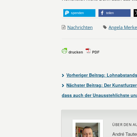
spenden
teilen
Nachrichten
Angela Merke
drucken
PDF
Vorheriger Beitrag:
Lohnabstandsg
Nächster Beitrag:
Der Kunstfurzer
dass auch der Unausstehlichste un
ÜBER DEN A
André Taute