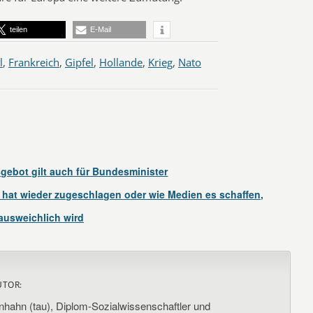
teilen
E-Mail
l
,
Frankreich
,
Gipfel
,
Hollande
,
Krieg
,
Nato
ebot gilt auch für Bundesminister
 hat wieder zugeschlagen oder wie Medien es schaffen,
ausweichlich wird
UTOR:
nhahn (tau), Diplom-Sozialwissenschaftler und