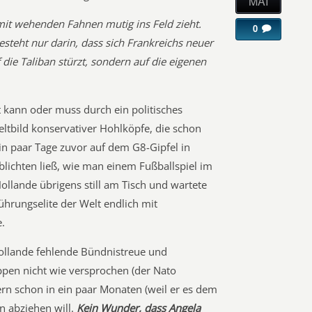
MAI
mit wehenden Fahnen mutig ins Feld zieht.
0
esteht nur darin, dass sich Frankreichs neuer
 die Taliban stürzt, sondern auf die eigenen
nt kann oder muss durch ein politisches
Weltbild konservativer Hohlköpfe, die schon
in paar Tage zuvor auf dem G8-Gipfel in
lichten ließ, wie man einem Fußballspiel im
ollande übrigens still am Tisch und wartete
ührungselite der Welt endlich mit
.
Hollande fehlende Bündnistreue und
ruppen nicht wie versprochen (der Nato
rn schon in ein paar Monaten (weil er es dem
n abziehen will.
Kein Wunder, dass Angela