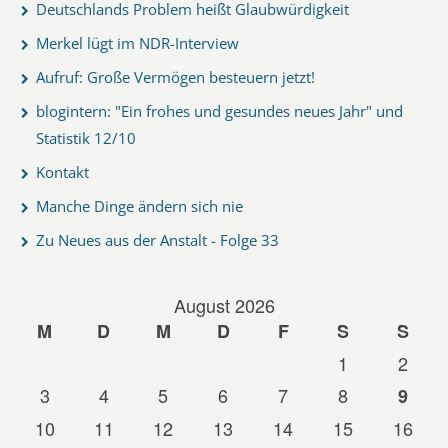
Deutschlands Problem heißt Glaubwürdigkeit
Merkel lügt im NDR-Interview
Aufruf: Große Vermögen besteuern jetzt!
blogintern: "Ein frohes und gesundes neues Jahr" und
Statistik 12/10
Kontakt
Manche Dinge ändern sich nie
Zu Neues aus der Anstalt - Folge 33
August 2026
M
D
M
D
F
S
S
1
2
3
4
5
6
7
8
9
10
11
12
13
14
15
16