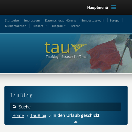
Hauptmenü
Startseite
Impressum
Datenschutzerklärung
Bundestagswahl
Europa
Niedersachsen
Ressort
Blogroll
Archiv
TauBlog
Home
TauBlog
In den Urlaub geschickt