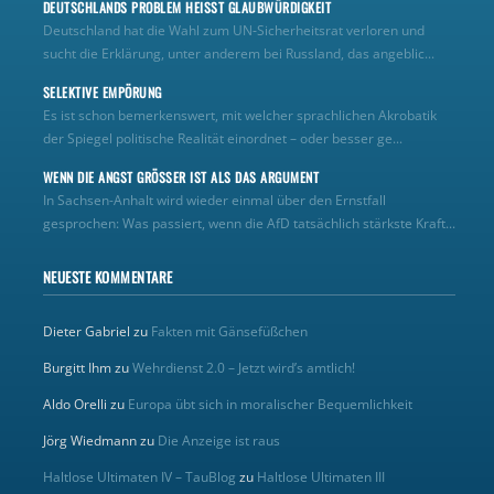
DEUTSCHLANDS PROBLEM HEISST GLAUBWÜRDIGKEIT
Deutschland hat die Wahl zum UN‑Sicherheitsrat verloren und
sucht die Erklärung, unter anderem bei Russland, das angeblic...
SELEKTIVE EMPÖRUNG
Es ist schon bemerkenswert, mit welcher sprachlichen Akrobatik
der Spiegel politische Realität einordnet – oder besser ge...
WENN DIE ANGST GRÖSSER IST ALS DAS ARGUMENT
In Sachsen-Anhalt wird wieder einmal über den Ernstfall
gesprochen: Was passiert, wenn die AfD tatsächlich stärkste Kraft...
NEUESTE KOMMENTARE
Dieter Gabriel
zu
Fakten mit Gänsefüßchen
Burgitt Ihm
zu
Wehrdienst 2.0 – Jetzt wird’s amtlich!
Aldo Orelli
zu
Europa übt sich in moralischer Bequemlichkeit
Jörg Wiedmann
zu
Die Anzeige ist raus
Haltlose Ultimaten IV – TauBlog
zu
Haltlose Ultimaten III